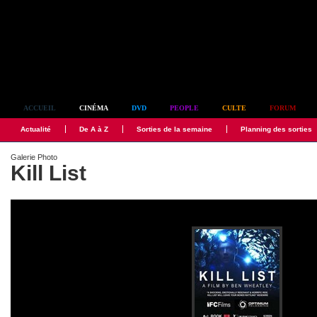
Simplement culte
ACCUEIL
CINÉMA
DVD
PEOPLE
CULTE
FORUM
Actualité
De A à Z
Sorties de la semaine
Planning des sorties
Galerie Photo
Kill List