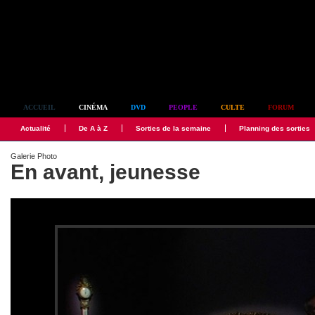
Simplement culte
ACCUEIL
CINÉMA
DVD
PEOPLE
CULTE
FORUM
Actualité
De A à Z
Sorties de la semaine
Planning des sorties
Galerie Photo
En avant, jeunesse