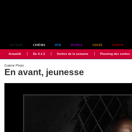
Simplement culte
ACCUEIL
CINÉMA
DVD
PEOPLE
CULTE
FORUM
Actualité
De A à Z
Sorties de la semaine
Planning des sorties
Galerie Photo
En avant, jeunesse