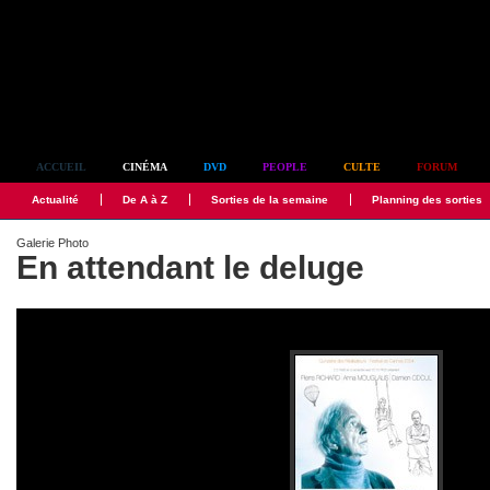
Simplement culte
ACCUEIL
CINÉMA
DVD
PEOPLE
CULTE
FORUM
Actualité
De A à Z
Sorties de la semaine
Planning des sorties
Galerie Photo
En attendant le deluge