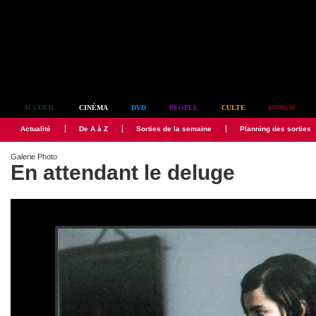
Simplement culte
ACCUEIL
CINÉMA
DVD
PEOPLE
CULTE
FORUM
Actualité
De A à Z
Sorties de la semaine
Planning des sorties
Galerie Photo
En attendant le deluge