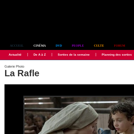
Simplement culte
ACCUEIL
CINÉMA
DVD
PEOPLE
CULTE
FORUM
Actualité
De A à Z
Sorties de la semaine
Planning des sorties
Galerie Photo
La Rafle