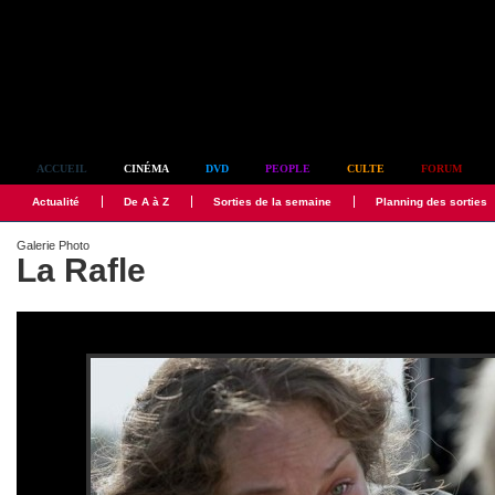
Simplement culte
ACCUEIL
CINÉMA
DVD
PEOPLE
CULTE
FORUM
Actualité
De A à Z
Sorties de la semaine
Planning des sorties
Galerie Photo
La Rafle