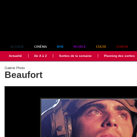
Simplement culte
ACCUEIL
CINÉMA
DVD
PEOPLE
CULTE
FORUM
Actualité
De A à Z
Sorties de la semaine
Planning des sorties
Galerie Photo
Beaufort