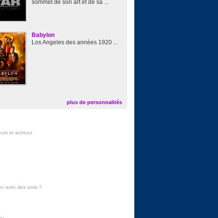
sommet de son art et de sa ...
Babylon
Los Angeles des années 1920 ...
plus de personnalités
urs et actrices
on avec des amis
?