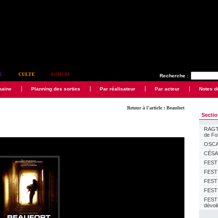
E
CULTE
FORUM
Recherche :
maine
Planning des sorties
Par réalisateur
Par acteur
Notes d
Retour à l'article : Beaufort
Secti
RAGTI
de F
OSCAR
CÉSAR
FESTI
FESTI
FESTI
FESTI
FEST
dévoi