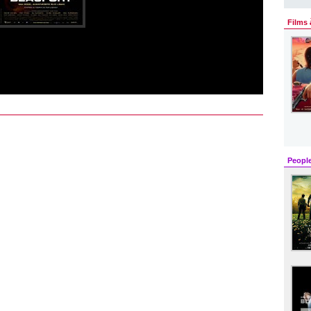
Films 
Peopl