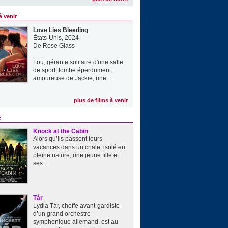
à venir
Love Lies Bleeding
États-Unis, 2024
De
Rose Glass
Lou, gérante solitaire d'une salle
de sport, tombe éperdument
amoureuse de Jackie, une ...
plus de films à venir
e
Knock at the Cabin
Alors qu’ils passent leurs
vacances dans un chalet isolé en
pleine nature, une jeune fille et
ses ...
Tár
Lydia Tár, cheffe avant-gardiste
d’un grand orchestre
symphonique allemand, est au