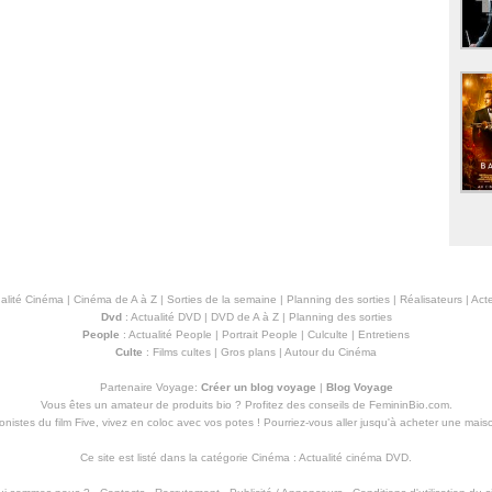
alité Cinéma
|
Cinéma de A à Z
|
Sorties de la semaine
|
Planning des sorties
|
Réalisateurs
|
Acte
Dvd
:
Actualité DVD
|
DVD de A à Z
|
Planning des sorties
People
:
Actualité People
|
Portrait People
|
Culculte
|
Entretiens
Culte
:
Films cultes
|
Gros plans
|
Autour du Cinéma
Partenaire Voyage:
Créer un blog voyage
|
Blog Voyage
Vous êtes un amateur de produits
bio
? Profitez des conseils de FemininBio.com.
istes du film Five, vivez en coloc avec vos potes ! Pourriez-vous aller jusqu'à
acheter une mais
Ce site est listé dans la catégorie
Cinéma
:
Actualité cinéma DVD
.