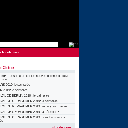
e la rédaction
on Cinéma
ME : ressortie en copies neuves du chef d'oeuvre
orman
S 2019: le palmarès
 2019: le palmarès
VAL DE BERLIN 2019 : le palmarès
VAL DE GERARDMER 2019: le palmarès !
VAL DE GERARDMER 2019: les jury au complet !
VAL DE GERARDMER 2019: la sélection !
IVAL DE GERARDMER 2019: deux hommages
lés
plus de news