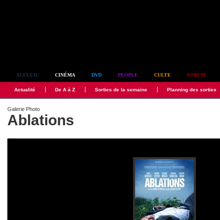
Simplement culte
ACCUEIL
CINÉMA
DVD
PEOPLE
CULTE
FORUM
Actualité
De A à Z
Sorties de la semaine
Planning des sorties
Galerie Photo
Ablations