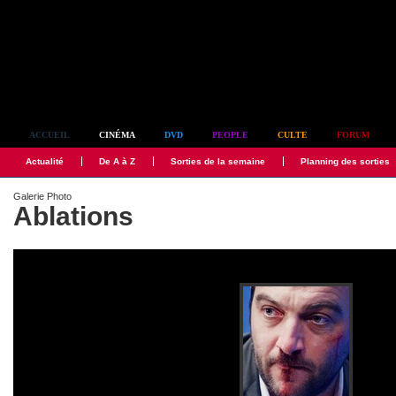
Simplement culte
ACCUEIL
CINÉMA
DVD
PEOPLE
CULTE
FORUM
Actualité
De A à Z
Sorties de la semaine
Planning des sorties
Galerie Photo
Ablations