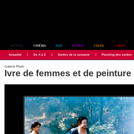
Simplement culte
ACCUEIL
CINÉMA
DVD
PEOPLE
CULTE
FORUM
Actualité
De A à Z
Sorties de la semaine
Planning des sorties
Galerie Photo
Ivre de femmes et de peinture