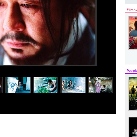
Films 
Peopl