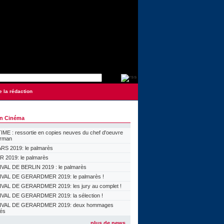
e la rédaction
on Cinéma
ME : ressortie en copies neuves du chef d'oeuvre
orman
S 2019: le palmarès
 2019: le palmarès
VAL DE BERLIN 2019 : le palmarès
VAL DE GERARDMER 2019: le palmarès !
VAL DE GERARDMER 2019: les jury au complet !
VAL DE GERARDMER 2019: la sélection !
IVAL DE GERARDMER 2019: deux hommages
lés
plus de news