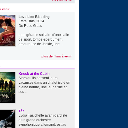
à venir
Love Lies Bleeding
États-Unis, 2024
De
Rose Glass
Lou, gérante solitaire d'une salle
de sport, tombe éperdument
amoureuse de Jackie, une ...
plus de films à venir
e
Knock at the Cabin
Alors qu’ils passent leurs
vacances dans un chalet isolé en
pleine nature, une jeune fille et
ses ...
Tár
Lydia Tár, cheffe avant-gardiste
d’un grand orchestre
symphonique allemand, est au