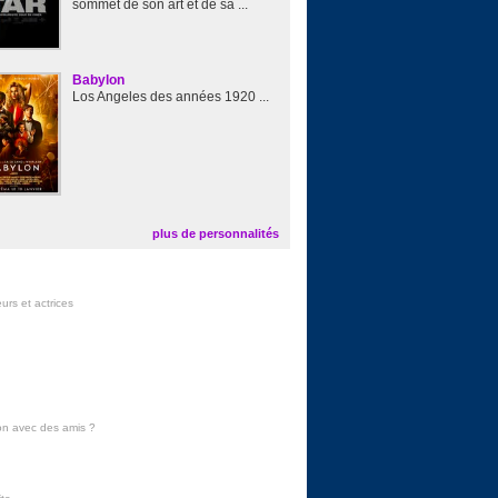
sommet de son art et de sa ...
Babylon
Los Angeles des années 1920 ...
plus de personnalités
urs et actrices
on avec des amis
?