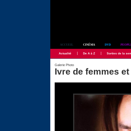
Simplement culte
ACCUEIL
CINÉMA
DVD
PEOPL
Actualité
De A à Z
Sorties de la se
Galerie Photo
Ivre de femmes et