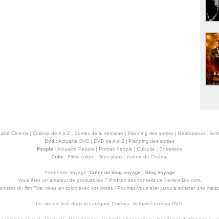
alité Cinéma
|
Cinéma de A à Z
|
Sorties de la semaine
|
Planning des sorties
|
Réalisateurs
|
Acte
Dvd
:
Actualité DVD
|
DVD de A à Z
|
Planning des sorties
People
:
Actualité People
|
Portrait People
|
Culculte
|
Entretiens
Culte
:
Films cultes
|
Gros plans
|
Autour du Cinéma
Partenaire Voyage:
Créer un blog voyage
|
Blog Voyage
Vous êtes un amateur de produits
bio
? Profitez des conseils de FemininBio.com.
istes du film Five, vivez en coloc avec vos potes ! Pourriez-vous aller jusqu'à
acheter une mais
Ce site est listé dans la catégorie
Cinéma
:
Actualité cinéma DVD
.