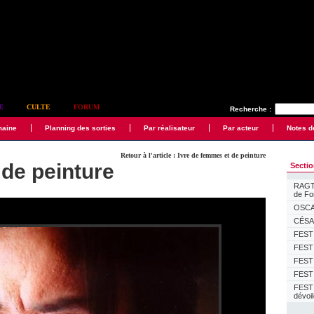
E
CULTE
FORUM
Recherche :
maine
Planning des sorties
Par réalisateur
Par acteur
Notes d
Retour à l'article : Ivre de femmes et de peinture
 de peinture
Secti
RAGTI
de F
OSCAR
CÉSAR
FESTI
FESTI
FESTI
FESTI
FEST
dévoi