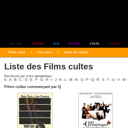
Simplement culte
ACCUEIL
CINÉMA
DVD
PEOPLE
CULTE
FORUM
Films cultes
Gros plans
Autour du cinéma
Liste des Films cultes
Recherche par ordre alphabétique :
8
A
B
C
D
E
F
G
H
I
J
K
L
M
N
O
P
Q
R
S
T
U
V
W
-
-
-
-
-
-
-
-
-
-
-
-
-
-
-
-
-
-
-
-
-
-
-
Films cultes commençant par Q