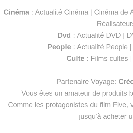
Cinéma
:
Actualité Cinéma
|
Cinéma de A
Réalisateur
Dvd
:
Actualité DVD
|
D
People
:
Actualité People
Culte
:
Films cultes
Partenaire Voyage:
Cré
Vous êtes un amateur de produits
b
Comme les protagonistes du film Five, v
jusqu'à
acheter 