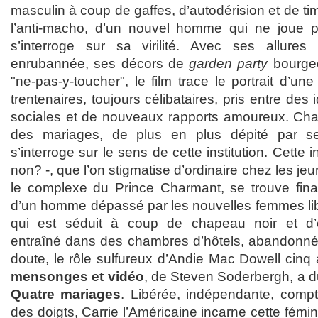
masculin à coup de gaffes, d’autodérision et de timidi
l’anti-macho, d’un nouvel homme qui ne joue p
s’interroge sur sa virilité. Avec ses allure
enrubannée, ses décors de
garden party
bourgeo
"ne-pas-y-toucher", le film trace le portrait d’un
trentenaires, toujours célibataires, pris entre de
sociales et de nouveaux rapports amoureux. Char
des mariages, de plus en plus dépité par s
s’interroge sur le sens de cette institution. Cette i
non? -, que l’on stigmatise d’ordinaire chez les je
le complexe du Prince Charmant, se trouve fin
d’un homme dépassé par les nouvelles femmes libé
qui est séduit à coup de chapeau noir et d’
entraîné dans des chambres d’hôtels, abandonné a
doute, le rôle sulfureux d’Andie Mac Dowell cinq
mensonges et vidéo
, de Steven Soderbergh, a du
Quatre mariages
. Libérée, indépendante, comp
des doigts, Carrie l’Américaine incarne cette fémin