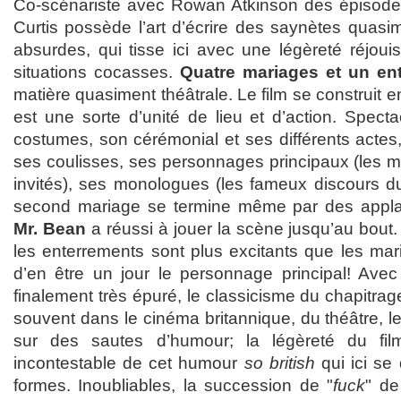
Co-scénariste avec Rowan Atkinson des épisod
Curtis possède l’art d’écrire des saynètes quasi
absurdes, qui tisse ici avec une légèreté réjoui
situations cocasses.
Quatre mariages et un en
matière quasiment théâtrale. Le film se construit 
est une sorte d’unité de lieu et d’action. Spect
costumes, son cérémonial et ses différents actes,
ses coulisses, ses personnages principaux (les mar
invités), ses monologues (les fameux discours d
second mariage se termine même par des appla
Mr. Bean
a réussi à jouer la scène jusqu’au bout.
les enterrements sont plus excitants que les mar
d’en être un jour le personnage principal! Avec 
finalement très épuré, le classicisme du chapitrag
souvent dans le cinéma britannique, du théâtre, le 
sur des sautes d’humour; la légèreté du fi
incontestable de cet humour
so british
qui ici se
formes. Inoubliables, la succession de "
fuck
" de