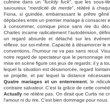
culmine dans un "
fuckity fuck
", que les sous-ti
savoureux "
merdicité de merde
", réitéré à chaq
Fiona, si guindée, embarrassant le prêtre gên
déplacées entre un premier mariage à consacrer e
à consommer, comique pince sans rire du décal
Charles incarne radicalement l’autodérision, défi
un regard absurde et détaché sur les événem
réflexe, sur soi-même. Capacité à désamorcer le rée
conventions, l’humour ne va pas sans recul. Visue
notre regard de spectateur que le personnage int
mise en scène figure ces jeux de regards: il y a tou
lequel la situation est désamorcée, regard lointai
se projette, et par lequel la distance nécessair
Quatre mariages et un enterrement
, le ridic
contraire salvateur. C’est la grâce de cette com
Actually
ne réitère pas. On dirait que Curtis ne cr
l’amour ni du rire. C’est bien dommage pour nous.