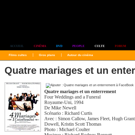
Simplement culte
ACCUEIL
CINÉMA
DVD
PEOPLE
CULTE
FORUM
Films cultes
Gros plans
Autour du cinéma
Quatre mariages et un ente
Quatre mariages et un enterrement
Four Weddings and a Funeral
Royaume-Uni, 1994
De
Mike Newell
Scénario :
Richard Curtis
Avec :
Simon Callow
,
James Fleet
,
Hugh Grant
Dowell
,
Kristin Scott Thomas
Photo :
Michael Coulter
Musique :
Richard Rodney Bennett