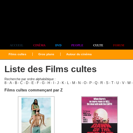
Simplement culte
ACCUEIL
CINÉMA
DVD
PEOPLE
CULTE
FORUM
Films cultes
Gros plans
Autour du cinéma
Liste des Films cultes
Recherche par ordre alphabétique :
8
A
B
C
D
E
F
G
H
I
J
K
L
M
N
O
P
Q
R
S
T
U
V
W
-
-
-
-
-
-
-
-
-
-
-
-
-
-
-
-
-
-
-
-
-
-
-
Films cultes commençant par Z