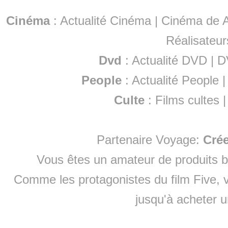
Cinéma
:
Actualité Cinéma
|
Cinéma de A
Réalisateur
Dvd
:
Actualité DVD
|
D
People
:
Actualité People
Culte
:
Films cultes
Partenaire Voyage:
Cré
Vous êtes un amateur de produits
b
Comme les protagonistes du film Five, v
jusqu'à
acheter 