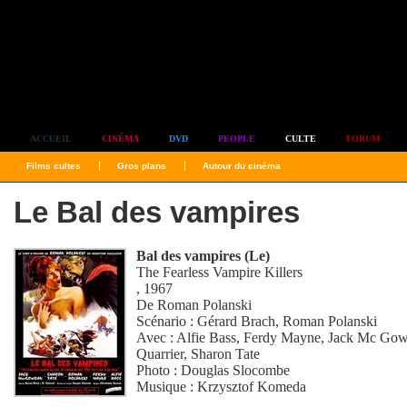
Simplement culte
ACCUEIL
CINÉMA
DVD
PEOPLE
CULTE
FORUM
Films cultes
Gros plans
Autour du cinéma
Le Bal des vampires
Bal des vampires (Le)
The Fearless Vampire Killers
, 1967
De
Roman Polanski
Scénario :
Gérard Brach
,
Roman Polanski
Avec :
Alfie Bass
,
Ferdy Mayne
,
Jack Mc Gow
Quarrier
,
Sharon Tate
Photo :
Douglas Slocombe
Musique :
Krzysztof Komeda