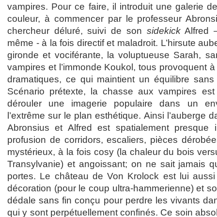
vampires. Pour ce faire, il introduit une galerie
couleur, à commencer par le professeur Abronsi
chercheur déluré, suivi de son
sidekick
Alfred –
même - à la fois directif et maladroit. L’hirsute au
gironde et vociférante, la voluptueuse Sarah, sa
vampires et l’immonde Koukol, tous provoquent à 
dramatiques, ce qui maintient un équilibre sans f
Scénario prétexte, la chasse aux vampires est
dérouler une imagerie populaire dans un e
l’extrême sur le plan esthétique. Ainsi l’auberge d
Abronsius et Alfred est spatialement presque 
profusion de corridors, escaliers, pièces dérobé
mystérieux, à la fois cosy (la chaleur du bois versu
Transylvanie) et angoissant; on ne sait jamais q
portes. Le château de Von Krolock est lui auss
décoration (pour le coup ultra-hammerienne) et s
dédale sans fin conçu pour perdre les vivants da
qui y sont perpétuellement confinés. Ce soin absol