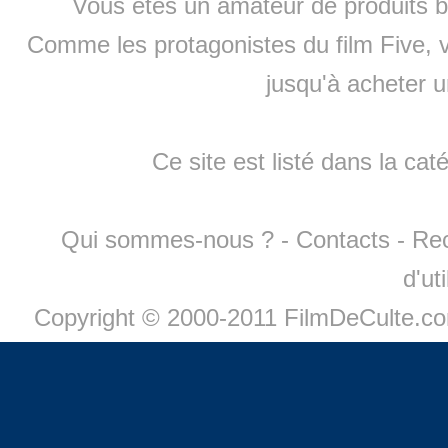
Vous êtes un amateur de produits
b
Comme les protagonistes du film Five, v
jusqu'à
acheter 
Ce site est listé dans la cat
Qui sommes-nous ?
-
Contacts
-
Re
d'ut
Copyright © 2000-2011 FilmDeCulte.c