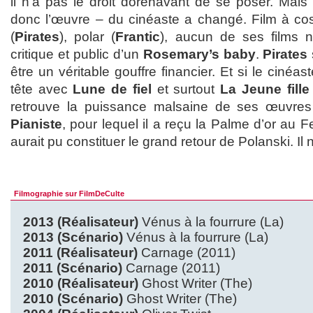
il n’a pas le droit dorénavant de se poser. Mais 
donc l’œuvre – du cinéaste a changé. Film à co
(
Pirates
), polar (
Frantic
), aucun de ses films n
critique et public d’un
Rosemary’s baby
.
Pirates
être un véritable gouffre financier. Et si le cinéa
tête avec
Lune de fiel
et surtout
La Jeune fille
retrouve la puissance malsaine de ses œuvr
Pianiste
, pour lequel il a reçu la Palme d’or au 
aurait pu constituer le grand retour de Polanski. Il n
Filmographie sur FilmDeCulte
2013 (Réalisateur)
Vénus à la fourrure (La)
2013 (Scénario)
Vénus à la fourrure (La)
2011 (Réalisateur)
Carnage (2011)
2011 (Scénario)
Carnage (2011)
2010 (Réalisateur)
Ghost Writer (The)
2010 (Scénario)
Ghost Writer (The)