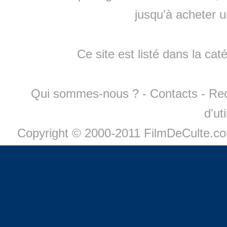
jusqu'à
acheter 
Ce site est listé dans la cat
Qui sommes-nous ?
-
Contacts
-
Re
d'ut
Copyright © 2000-2011 FilmDeCulte.c