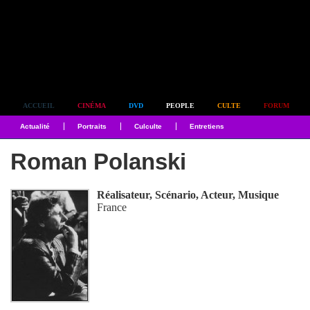
Simplement culte
ACCUEIL
CINÉMA
DVD
PEOPLE
CULTE
FORUM
Actualité
Portraits
Culculte
Entretiens
Roman Polanski
Réalisateur, Scénario, Acteur, Musique
France