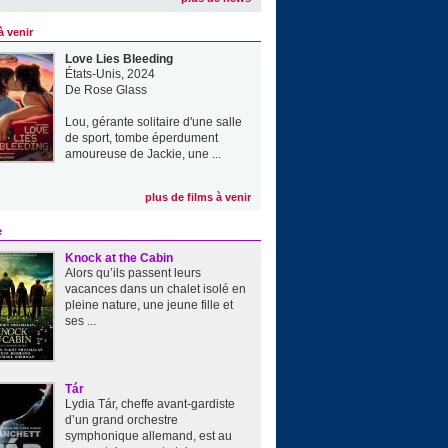
à venir
Love Lies Bleeding
États-Unis, 2024
De
Rose Glass
Lou, gérante solitaire d'une salle
de sport, tombe éperdument
amoureuse de Jackie, une ...
plus de films à venir
e
Knock at the Cabin
Alors qu’ils passent leurs
vacances dans un chalet isolé en
pleine nature, une jeune fille et
ses ...
Tár
Lydia Tár, cheffe avant-gardiste
d’un grand orchestre
symphonique allemand, est au