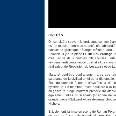
CIVILITÉS
On considère souvent le grotesque comme étant à
est un registre bien plus nuancé, où l’absurdit
ridicule, le grotesque dérange même quand il fa
Polanski, il y a la pièce
Le Dieu du carnage
, 
d’eau entre deux couples dits civilisés. Leur
(évidemment) contenait ce qu’il fallait de claus
réalisateur de
Répulsion
, du
Locataire
et de
La 
Mais, et peut-être contrairement à ce que lais
saignante de la civilisation et de la diplomatie
était de parvenir à parler d’hystérie, à dém
hystérique. En marchant avec équilibre à la foi
élégance le piège pourtant presque inévitable q
également celles du scénario (cosignée de l
grande pièce d’Edward Albee devenue choucrou
Nichols.
Et justement, la mise en scène de Roman Polanski
du texte et à ses glissements de registres. L