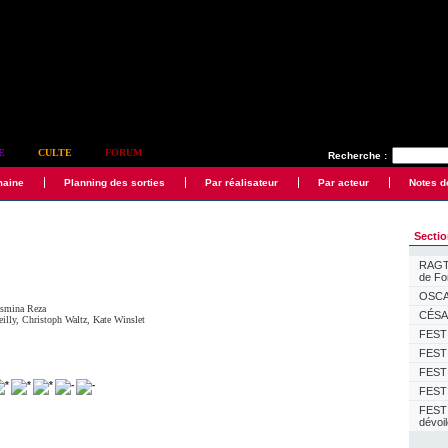
E
CULTE
FORUM
Recherche :
maine
Planning des sorties
Par réalisateur
Par acteur
Notes d
Secti
RAGTI
de F
OSCAR
smina Reza
CÉSAR
illy
,
Christoph Waltz
,
Kate Winslet
FESTI
FESTI
FESTI
FESTI
FEST
dévoi