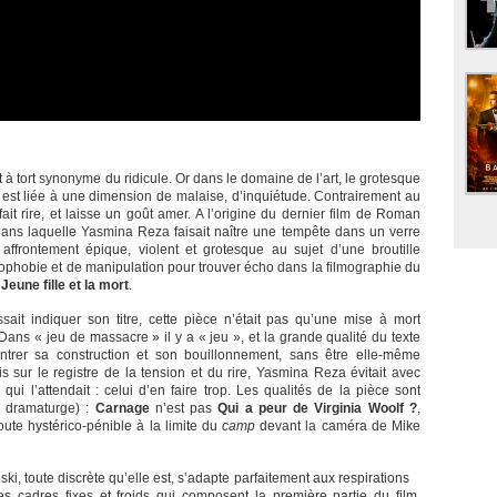
 tort synonyme du ridicule. Or dans le domaine de l’art, le grotesque
é est liée à une dimension de malaise, d’inquiétude. Contrairement au
it rire, et laisse un goût amer. A l’origine du dernier film de Roman
dans laquelle Yasmina Reza faisait naître une tempête dans un verre
 affrontement épique, violent et grotesque au sujet d’une broutille
trophobie et de manipulation pour trouver écho dans la filmographie du
Jeune fille et la mort
.
sait indiquer son titre, cette pièce n’était pas qu’une mise à mort
. Dans « jeu de massacre » il y a « jeu », et la grande qualité du texte
ontrer sa construction et son bouillonnement, sans être elle-même
s sur le registre de la tension et du rire, Yasmina Reza évitait avec
ui l’attendait : celui d’en faire trop. Les qualités de la pièce sont
a dramaturge) :
Carnage
n’est pas
Qui a peur de Virginia Woolf ?
,
te hystérico-pénible à la limite du
camp
devant la caméra de Mike
, toute discrète qu’elle est, s’adapte parfaitement aux respirations
es cadres fixes et froids qui composent la première partie du film,