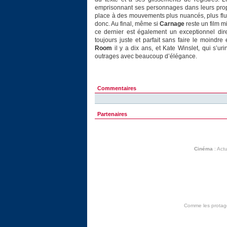
emprisonnant ses personnages dans leurs prop
place à des mouvements plus nuancés, plus fluid
donc. Au final, même si
Carnage
reste un film m
ce dernier est également un exceptionnel dire
toujours juste et parfait sans faire le moindre 
Room
il y a dix ans, et Kate Winslet, qui s’u
outrages avec beaucoup d’élégance.
Commentaires
Partenaires
Cinéma
:
Actu
Comme les protagon