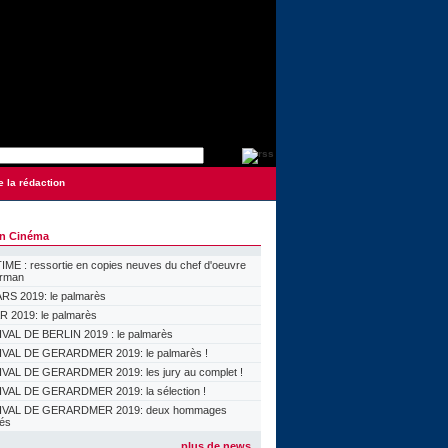
e la rédaction
on Cinéma
ME : ressortie en copies neuves du chef d'oeuvre
orman
S 2019: le palmarès
 2019: le palmarès
VAL DE BERLIN 2019 : le palmarès
VAL DE GERARDMER 2019: le palmarès !
VAL DE GERARDMER 2019: les jury au complet !
VAL DE GERARDMER 2019: la sélection !
IVAL DE GERARDMER 2019: deux hommages
lés
plus de news