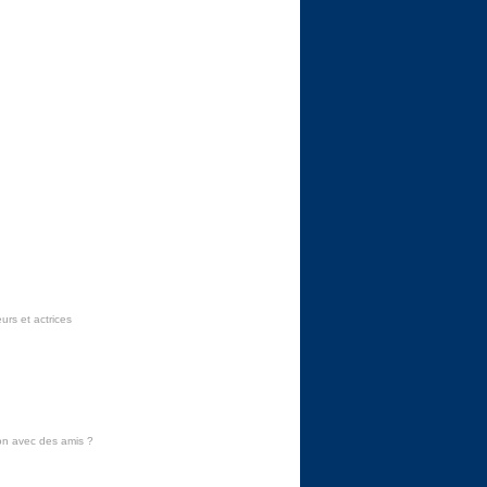
urs et actrices
on avec des amis
?