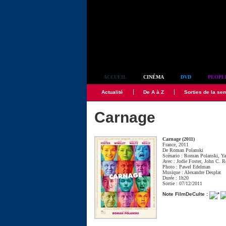
Simplement culte
ACCUEIL
CINÉMA
DVD
PEOPL
Actualité
De A à Z
Sorties de la se
Carnage
Carnage (2011)
France, 2011
De
Roman Polanski
Scénario :
Roman Polanski
,
Ya
Avec :
Jodie Foster
,
John C. Re
Photo :
Pawel Edelman
Musique :
Alexandre Desplat
Durée : 1h20
Sortie : 07/12/2011
Note FilmDeCulte :