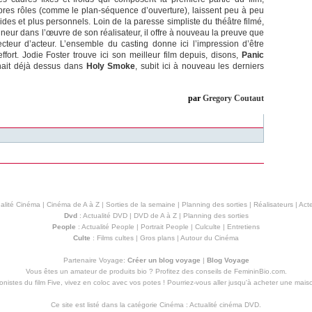
res rôles (comme le plan-séquence d’ouverture), laissent peu à peu
es et plus personnels. Loin de la paresse simpliste du théâtre filmé,
ineur dans l’œuvre de son réalisateur, il offre à nouveau la preuve que
cteur d’acteur. L’ensemble du casting donne ici l’impression d’être
effort. Jodie Foster trouve ici son meilleur film depuis, disons,
Panic
rinait déjà dessus dans
Holy Smoke
, subit ici à nouveau les derniers
par
Gregory Coutaut
alité Cinéma
|
Cinéma de A à Z
|
Sorties de la semaine
|
Planning des sorties
|
Réalisateurs
|
Acte
Dvd
:
Actualité DVD
|
DVD de A à Z
|
Planning des sorties
People
:
Actualité People
|
Portrait People
|
Culculte
|
Entretiens
Culte
:
Films cultes
|
Gros plans
|
Autour du Cinéma
Partenaire Voyage:
Créer un blog voyage
|
Blog Voyage
Vous êtes un amateur de produits
bio
? Profitez des conseils de FemininBio.com.
istes du film Five, vivez en coloc avec vos potes ! Pourriez-vous aller jusqu'à
acheter une mais
Ce site est listé dans la catégorie
Cinéma
:
Actualité cinéma DVD
.