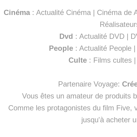
Cinéma
:
Actualité Cinéma
|
Cinéma de A
Réalisateur
Dvd
:
Actualité DVD
|
D
People
:
Actualité People
Culte
:
Films cultes
Partenaire Voyage:
Cré
Vous êtes un amateur de produits
b
Comme les protagonistes du film Five, v
jusqu'à
acheter 