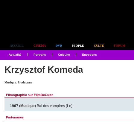
Simplement culte
ACCUEIL
CINÉMA
DVD
PEOPLE
CULTE
FORUM
Actualité
Portraits
Culculte
Entretiens
Krzysztof Komeda
Musique, Producteur
Filmographie sur FilmDeCulte
1967 (Musique)
Bal des vampires (Le)
Partenaires