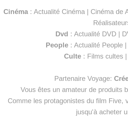
Cinéma
:
Actualité Cinéma
|
Cinéma de A
Réalisateur
Dvd
:
Actualité DVD
|
D
People
:
Actualité People
Culte
:
Films cultes
Partenaire Voyage:
Cré
Vous êtes un amateur de produits
b
Comme les protagonistes du film Five, v
jusqu'à
acheter 