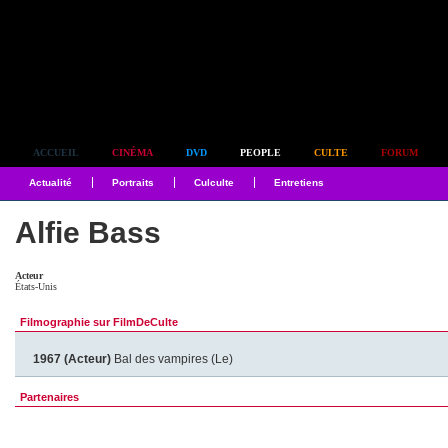
Simplement culte
ACCUEIL
CINÉMA
DVD
PEOPLE
CULTE
FORUM
Actualité
Portraits
Culculte
Entretiens
Alfie Bass
Acteur
États-Unis
Filmographie sur FilmDeCulte
1967 (Acteur)
Bal des vampires (Le)
Partenaires