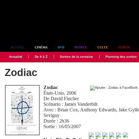
Simplement culte
ACCUEIL
CINÉMA
DVD
PEOPLE
CULTE
FORUM
Actualité
De A à Z
Sorties de la semaine
Planning des sorties
Zodiac
Zodiac
États-Unis, 2006
De
David Fincher
Scénario :
James Vanderbilt
Avec :
Brian Cox
,
Anthony Edwards
,
Jake Gyll
Sevigny
Durée : 2h36
Sortie : 16/05/2007