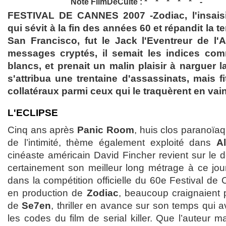
Note FilmDeCulte :
FESTIVAL DE CANNES 2007 -Zodiac, l'insaisi
qui sévit à la fin des années 60 et répandit la t
San Francisco, fut le Jack l'Eventreur de l
messages cryptés, il semait les indices com
blancs, et prenait un malin plaisir à narguer la
s'attribua une trentaine d'assassinats, mais f
collatéraux parmi ceux qui le traquèrent en vain
L'ECLIPSE
Cinq ans après
Panic Room
, huis clos paranoïaq
de l’intimité, thème également exploité dans
A
cinéaste américain David Fincher revient sur le 
certainement son meilleur long métrage à ce jour
dans la compétition officielle du 60e Festival de
en production de
Zodiac
, beaucoup craignaient p
de
Se7en
, thriller en avance sur son temps qui a
les codes du film de serial killer. Que l’auteur ma