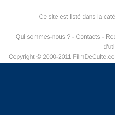
Ce site est listé dans la cat
Qui sommes-nous ?
-
Contacts
-
Re
d'ut
Copyright © 2000-2011 FilmDeCulte.c