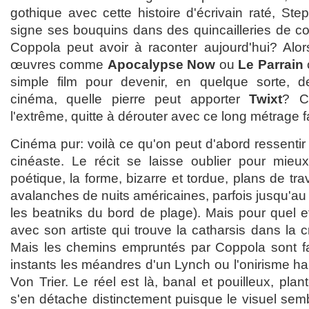
gothique avec cette histoire d'écrivain raté, St
signe ses bouquins dans des quincailleries de co
Coppola peut avoir à raconter aujourd'hui? Alo
œuvres comme
Apocalypse Now
ou
Le Parrain
simple film pour devenir, en quelque sorte,
cinéma, quelle pierre peut apporter
Twixt
? C
l'extrême, quitte à dérouter avec ce long métrage 
Cinéma pur: voilà ce qu'on peut d'abord ressenti
cinéaste. Le récit se laisse oublier pour mieu
poétique, la forme, bizarre et tordue, plans de tr
avalanches de nuits américaines, parfois jusqu'au k
les beatniks du bord de plage). Mais pour quel 
avec son artiste qui trouve la catharsis dans la cr
Mais les chemins empruntés par Coppola sont fa
instants les méandres d'un Lynch ou l'onirisme ha
Von Trier. Le réel est là, banal et pouilleux, pla
s'en détache distinctement puisque le visuel sem