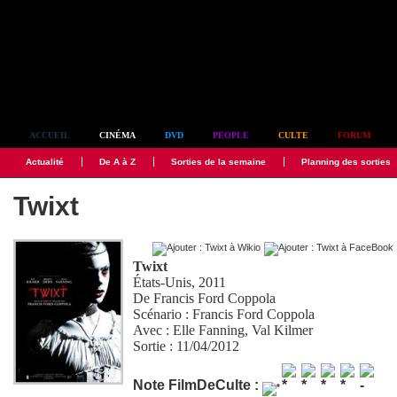
Simplement culte
ACCUEIL
CINÉMA
DVD
PEOPLE
CULTE
FORUM
Actualité
De A à Z
Sorties de la semaine
Planning des sorties
Twixt
Twixt
États-Unis, 2011
De
Francis Ford Coppola
Scénario :
Francis Ford Coppola
Avec :
Elle Fanning
,
Val Kilmer
Sortie : 11/04/2012
Note FilmDeCulte :