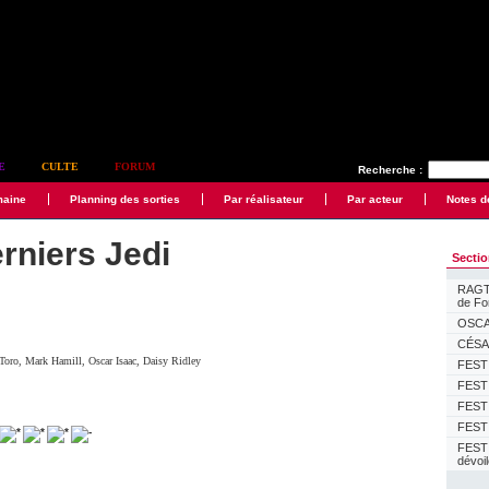
E
CULTE
FORUM
Recherche :
maine
Planning des sorties
Par réalisateur
Par acteur
Notes d
rniers Jedi
Secti
RAGTI
de F
OSCAR
CÉSAR
 Toro
,
Mark Hamill
,
Oscar Isaac
,
Daisy Ridley
FESTI
FESTI
FESTI
FESTI
FEST
dévoi