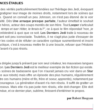
NCES ÉTABLIES
des vérités particulièrement fondées sur l'héritage des Jedi, évoquant
gratigner leur image de moines droits, notamment lors de scènes qui
s. Quand on connaît un peu Johnson, on n'est pas étonné de le voir
alité. Dès
Une arnaque presque parfaite
, l’auteur émettait le souhait
le héros, acteur des coups montés de son frère. Tout
Looper
s'articulait
temps et tuer Hitler, le ferais-tu?"
, ce à quoi le film répondait
"non, je
 prédestiné à quoi que ce soit.
Les Derniers Jedi
traite à nouveau de
tant soit peu iconoclaste. Toutefois, il ne s'agit plus juste d'essayer de
 les codes et de réfuter ce caractère cyclique susmentionné et inscrit
yclique, c’est à nouveau mettre fin à une boucle, refuser que l'Histoire
'avant n'a pas résolu.
 dirigée jusqu'à présent par son seul créateur, les mauvaises langues
ion
.
Les Derniers Jedi
est le meilleur exemple de
fan fiction
qui existe.
s scènes de badasserie que l’on n'aurait jamais cru voir dans un
Star
rce aux robots) mais offre un épisode des plus humains, régulièrement
ntre ces humains (mère et fils, frère et soeur, apprentis), notamment par
courageux. La génération d'avant n'a rien résolu. Il suffit de gratter un
sous. Mais elle n'a pas juste rien résolu, elle doit changer. Elle doit
ndue, et ce dernier plan, sublime, finissent d'entériner le propos.
par
Robert Hospyan