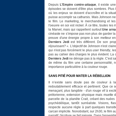
Depuis
L'Empire contre-attaque
, il existe u
épisodes se doivent d'être plus sombres. Plus l
où les enjeux se doivent d'accroître et la sit
puisse accomplir sa catharsis. Mais Johnson ne 
le film. Le marketing, le merchandising et l
l'oeuvre en soi est nickel. À ce titre, toutes l
la Marvel, mais qui rappellent surtout
Une arna
cinéaste ne s’impose pas non plus de garder la
preuve d'une énergie propre à son metteur en
Derniers Jedi
est très différent. De son prop
réjouissant? »
. L'objectif de Johnson n'est clair
qui n'est pas forcément le plus
user friendly
, le
pas au cahier des charges le plus évident. La
Derniers Jedi
ne déroge pas à la règle. C'est s
de même du film une certaine personnalité, 
importance particulière à la couleur rouge.
SANS PITIÉ POUR MATER LA RÉBELLION
Il n’existe sans doute pas de couleur à la
redoutablement efficace et pertinent. Que ce so
menaçant, plus tangible - d'un rouge vif à exc
prétorienne, extension physique mais muette 
parcelle de la planète Crait, créant des nuées 
psychédélique, tantôt surréaliste. Visions, f
respecte aucune règle à part quelques transit
carcan implicite. Nonobstant, sur 2h30, le film 
narratif, l'écriture se fait inégale. Dans l'ensem