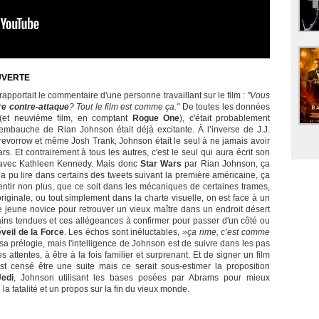
UVERTE
 rapportait le commentaire d'une personne travaillant sur le film :
"Vous
re contre-attaque
? Tout le film est comme ça."
De toutes les données
 (et neuvième film, en comptant
Rogue One
), c'était probablement
, l’embauche de Rian Johnson était déjà excitante. À l’inverse de J.J.
revorrow et même Josh Trank, Johnson était le seul à ne jamais avoir
rs. Et contrairement à tous les autres, c'est le seul qui aura écrit son
é avec Kathleen Kennedy. Mais donc
Star Wars
par Rian Johnson, ça
a pu lire dans certains des tweets suivant la première américaine, ça
mentir non plus, que ce soit dans les mécaniques de certaines trames,
 originale, ou tout simplement dans la charte visuelle, on est face à un
 jeune novice pour retrouver un vieux maître dans un endroit désert
mains tendues et ces allégeances à confirmer pour passer d'un côté ou
veil de la Force
. Les échos sont inéluctables,
»ça rime, c’est comme
a prélogie, mais l'intelligence de Johnson est de suivre dans les pas
attentes, à être à la fois familier et surprenant. Et de signer un film
st censé être une suite mais ce serait sous-estimer la proposition
edi
, Johnson utilisant les bases posées par Abrams pour mieux
a fatalité et un propos sur la fin du vieux monde.