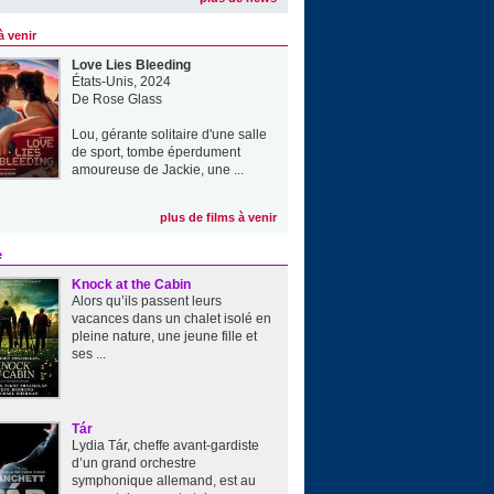
à venir
Love Lies Bleeding
États-Unis, 2024
De
Rose Glass
Lou, gérante solitaire d'une salle
de sport, tombe éperdument
amoureuse de Jackie, une ...
plus de films à venir
e
Knock at the Cabin
Alors qu’ils passent leurs
vacances dans un chalet isolé en
pleine nature, une jeune fille et
ses ...
Tár
Lydia Tár, cheffe avant-gardiste
d’un grand orchestre
symphonique allemand, est au