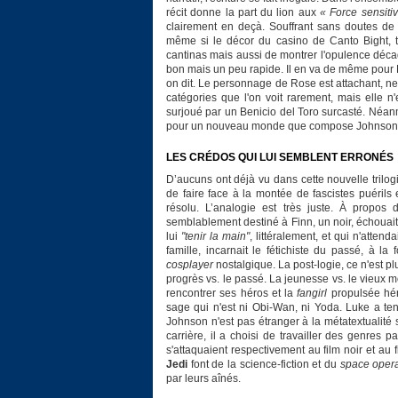
récit donne la part du lion aux
« Force sensiti
clairement en deçà. Souffrant sans doutes de
même si le décor du casino de Canto Bight, t
cantinas mais aussi de montrer l'opulence décade
bon mais un peu rapide. Il en va de même pour
on dit. Le personnage de Rose est attachant, ne s
catégories que l'on voit rarement, mais elle n
surjoué par un Benicio del Toro surcasté. Néan
pour un nouveau monde que compose Johnson
LES CRÉDOS QUI LUI SEMBLENT ERRONÉS
D’aucuns ont déjà vu dans cette nouvelle trilog
de faire face à la montée de fascistes puérils 
résolu. L’analogie est très juste. À propos
semblablement destiné à Finn, un noir, échouait
lui
"tenir la main"
, littéralement, et qui n'atte
famille, incarnait le fétichiste du passé, à 
cosplayer
nostalgique. La post-logie, ce n'est plu
progrès vs. le passé. La jeunesse vs. le vieux m
rencontrer ses héros et la
fangirl
propulsée hér
sage qui n'est ni Obi-Wan, ni Yoda. Luke a ten
Johnson n'est pas étranger à la métatextualité 
carrière, il a choisi de travailler des genres pa
s'attaquaient respectivement au film noir et a
Jedi
font de la science-fiction et du
space oper
par leurs aînés.