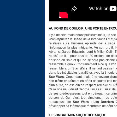
AU FOND DE COULOIR, UNE PORTE ENTRO
Il y a de cela maintenant plusieurs mois, un site
vous rappelez la scène de la forêt dans
L'Empi
relatives à ce huitième épisode de la saga
l'information la plus intrigante. Vu son profil
Abrams, Gareth Edwards, Lord & Miller, Colin T
réalisé un film pour plus de 30 millions de dolla
épisode en solo et qui ne se sera pas clash
ressemble à quoi? Contrairement à ce que l'on 
ressemble à un
Star Wars
. Il ne faut pas se 
dans les inévitables parallèles avec la trilogie
Star Wars
. Cependant, malgré le voyage d'une
afin d'être entraîné et en dépit de toutes ces 
d'un autre, on est loin de l'aspect
remake
du
Ré
de la poésie »
disait George Lucas au sujet de s
de ses prédécesseurs tout en déjouant certaines 
personnel. Oui, c’est tout simplement ce qu’e
audacieuse de
Star Wars : Les Derniers J
développer sa thématique récurrente de déni de l
LE SOMBRE MONARQUE DÉBARQUE