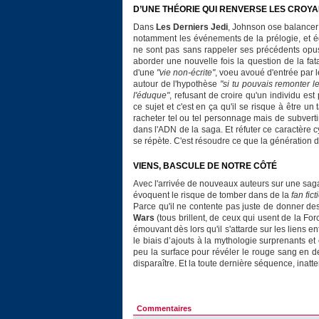
D’UNE THÉORIE QUI RENVERSE LES CROYA
Dans
Les Derniers Jedi
, Johnson ose balancer 
notamment les événements de la prélogie, et é
ne sont pas sans rappeler ses précédents opu
aborder une nouvelle fois la question de la fat
d'une
"vie non-écrite"
, voeu avoué d'entrée par 
autour de l'hypothèse
"si tu pouvais remonter le 
l'éduque"
, refusant de croire qu'un individu est
ce sujet et c'est en ça qu'il se risque à être un 
racheter tel ou tel personnage mais de subvertir
dans l'ADN de la saga. Et réfuter ce caractère c
se répète. C'est résoudre ce que la génération d
VIENS, BASCULE DE NOTRE CÔTÉ
Avec l'arrivée de nouveaux auteurs sur une saga
évoquent le risque de tomber dans de la
fan fict
Parce qu'il ne contente pas juste de donner de
Wars
(tous brillent, de ceux qui usent de la Fo
émouvant dès lors qu'il s'attarde sur les liens e
le biais d’ajouts à la mythologie surprenants et 
peu la surface pour révéler le rouge sang en des
disparaître. Et la toute dernière séquence, inatte
Commentaires