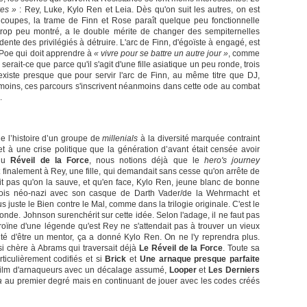
ves »
: Rey, Luke, Kylo Ren et Leia. Dès qu'on suit les autres, on est
 coupes, la trame de Finn et Rose paraît quelque peu fonctionnelle
rop peu montré, a le double mérite de changer des sempiternelles
nte des privilégiés à détruire. L'arc de Finn, d'égoïste à engagé, est
 Poe qui doit apprendre à
« vivre pour se battre un autre jour »
, comme
erait-ce que parce qu'il s'agit d'une fille asiatique un peu ronde, trois
'existe presque que pour servir l'arc de Finn, au même titre que DJ,
moins, ces parcours s'inscrivent néanmoins dans cette ode au combat
.
ie l’histoire d’un groupe de
millenials
à la diversité marquée contraint
et à une crise politique que la génération d’avant était censée avoir
 du
Réveil de la Force
, nous notions déjà que le
hero's journey
 finalement à Rey, une fille, qui demandait sans cesse qu'on arrête de
ndait pas qu'on la sauve, et qu'en face, Kylo Ren, jeune blanc de bonne
la fois néo-nazi avec son casque de Darth Vader/de la Wehrmacht et
s juste le Bien contre le Mal, comme dans la trilogie originale. C'est le
onde. Johnson surenchérit sur cette idée. Selon l'adage, il ne faut pas
oïne d'une légende qu'est Rey ne s'attendait pas à trouver un vieux
té d'être un mentor, ça a donné Kylo Ren. On ne l'y reprendra plus.
si chère à Abrams qui traversait déjà
Le Réveil de la Force
. Toute sa
rticulièrement codifiés et si
Brick
et
Une arnaque presque parfaite
u film d'arnaqueurs avec un décalage assumé,
Looper
et
Les Derniers
a
au premier degré mais en continuant de jouer avec les codes créés