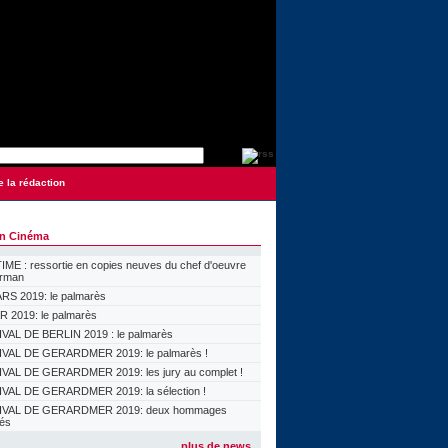
e la rédaction
on Cinéma
ME : ressortie en copies neuves du chef d'oeuvre
orman
S 2019: le palmarès
 2019: le palmarès
VAL DE BERLIN 2019 : le palmarès
VAL DE GERARDMER 2019: le palmarès !
VAL DE GERARDMER 2019: les jury au complet !
VAL DE GERARDMER 2019: la sélection !
IVAL DE GERARDMER 2019: deux hommages
lés
plus de news