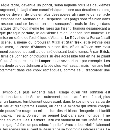
ne règle tacite, devenue un poncif, selon laquelle tous les deuxièmes
argement, il s’agit d'une caractéristique propre aux deuxièmes actes,
uation de devenir de plus en plus désespérée afin que le dernier acte
s'impose rien. Mettons fin au suspense : les porgs sont très bien dans
es réseaux sociaux les ont un peu surexposés mais le dosage dans
es marques d'humour, même les rares qui frisent l'humour désamorçant à
que presque parfaite
, le deuxième film de Johnson, font mouche. Le
 mise en scène ou l'esthétique d'Abrams.
Le Réveil de la Force
faisait
 scène, la même qui propulsait
M:i:III
et
Star Trek
, et le rythme des
re aveu, le credo d'Abrams sur son film, c'était
»Est-ce que c’est
ement pas que tout soit toujours réjouissant tout le temps. À part
Brick
,
s films de Johnson ont toujours su être accessible tout en ne se pliant
 césure à mi-parcours de
Looper
est assez parlante par exemple.
Les
ans doute ce que Johnson a fait de plus
mainstream
mais il émane tout
notamment dans ces choix esthétiques, comme celui d'accorder une
 symbolique plus évidente mais l'usage qu'en fait Johnson est
it dans l'antre de Snoke - autrement plus incarné cette fois-ci, plus
iter un taureau, terriblement oppressant, dans le costume de sa garde
du lieu et du Supreme Leader, ou dans le minerai qui infuse chaque
de poussière rouge au milieu d'un désert blanc, l'imagerie est tantôt
lashbacks, inserts, Johnson se permet tout dans son montage. Il ne
ions en volets.
Les Derniers Jedi
est vraiment un film libéré de tout
aurait gagné à être un peu mieux équilibré. Avec ce bon vieil éclatement
ble, les scènes qui suivent la Résistance se font moins intéressantes. Le