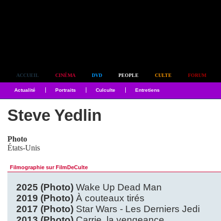
Simplement culte
ACCUEIL
CINÉMA
DVD
PEOPLE
CULTE
FORUM
Actualité
Portraits
Culculte
Entretiens
Steve Yedlin
Photo
États-Unis
Filmographie sur FilmDeCulte
2025 (Photo)
Wake Up Dead Man
2019 (Photo)
À couteaux tirés
2017 (Photo)
Star Wars - Les Derniers Jedi
2013 (Photo)
Carrie, la vengeance