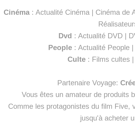
Cinéma
:
Actualité Cinéma
|
Cinéma de A
Réalisateur
Dvd
:
Actualité DVD
|
D
People
:
Actualité People
Culte
:
Films cultes
Partenaire Voyage:
Cré
Vous êtes un amateur de produits
b
Comme les protagonistes du film Five, v
jusqu'à
acheter 