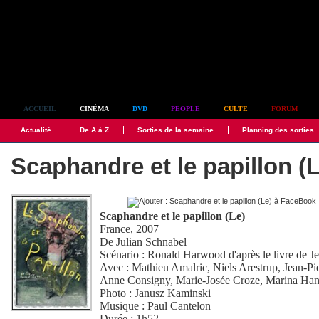
Simplement culte
ACCUEIL
CINÉMA
DVD
PEOPLE
CULTE
FORUM
Actualité
De A à Z
Sorties de la semaine
Planning des sorties
Scaphandre et le papillon (
Scaphandre et le papillon (Le)
France, 2007
De
Julian Schnabel
Scénario :
Ronald Harwood
d'après le livre de
Avec :
Mathieu Amalric
,
Niels Arestrup
,
Jean-Pi
Anne Consigny
,
Marie-Josée Croze
,
Marina Ha
Photo :
Janusz Kaminski
Musique :
Paul Cantelon
Durée : 1h52