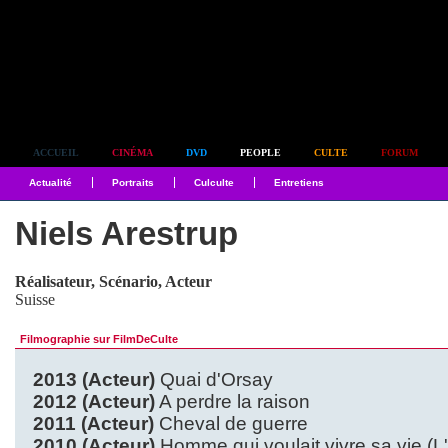
Simplement culte
ACCUEIL
CINÉMA
DVD
PEOPLE
CULTE
FORUM
Actualité
Portraits
Culculte
Entretiens
Niels Arestrup
Réalisateur, Scénario, Acteur
Suisse
Filmographie sur FilmDeCulte
2013 (Acteur)
Quai d'Orsay
2012 (Acteur)
A perdre la raison
2011 (Acteur)
Cheval de guerre
2010 (Acteur)
Homme qui voulait vivre sa vie (L'