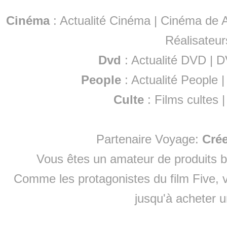
Cinéma
:
Actualité Cinéma
|
Cinéma de A
Réalisateur
Dvd
:
Actualité DVD
|
D
People
:
Actualité People
Culte
:
Films cultes
Partenaire Voyage:
Cré
Vous êtes un amateur de produits
b
Comme les protagonistes du film Five, v
jusqu'à
acheter 