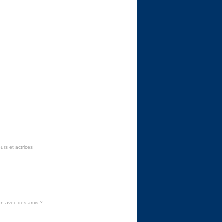
urs et actrices
on avec des amis
?