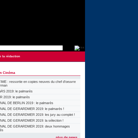
e la rédaction
on Cinéma
ME : ressortie en copies neuves du chef d'oeuvre
orman
S 2019: le palmarès
 2019: le palmarès
VAL DE BERLIN 2019 : le palmarès
VAL DE GERARDMER 2019: le palmarès !
VAL DE GERARDMER 2019: les jury au complet !
VAL DE GERARDMER 2019: la sélection !
IVAL DE GERARDMER 2019: deux hommages
lés
plus de news