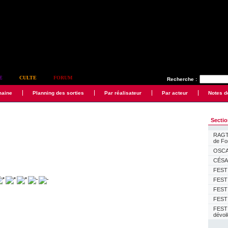
E
CULTE
FORUM
Recherche :
maine
Planning des sorties
Par réalisateur
Par acteur
Notes d
Secti
RAGTI
de F
OSCAR
CÉSAR
FESTI
FESTI
FESTI
FESTI
FEST
dévoi