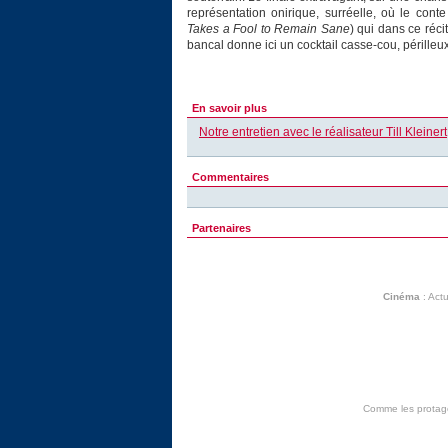
représentation onirique, surréelle, où le cont
Takes a Fool to Remain Sane
) qui dans ce réci
bancal donne ici un cocktail casse-cou, périlleux 
En savoir plus
Notre entretien avec le réalisateur Till Kleinert
Commentaires
Partenaires
Cinéma
:
Actu
Comme les protagon