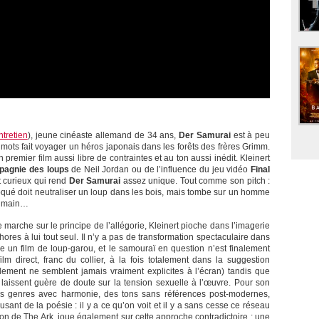
ntretien
), jeune cinéaste allemand de 34 ans,
Der Samurai
est à peu
 mots fait voyager un héros japonais dans les forêts des frères Grimm.
 premier film aussi libre de contraintes et au ton aussi inédit. Kleinert
agnie des loups
de Neil Jordan ou de l’influence du jeu vidéo
Final
t curieux qui rend
Der Samurai
assez unique. Tout comme son pitch :
 moqué doit neutraliser un loup dans les bois, mais tombe sur un homme
la main…
e marche sur le principe de l’allégorie, Kleinert pioche dans l’imagerie
hores à lui tout seul. Il n’y a pas de transformation spectaculaire dans
tre un film de loup-garou, et le samouraï en question n’est finalement
ilm direct, franc du collier, à la fois totalement dans la suggestion
oulement ne semblent jamais vraiment explicites à l’écran) tandis que
e laissent guère de doute sur la tension sexuelle à l’œuvre. Pour son
 des genres avec harmonie, des tons sans références post-modernes,
nt de la poésie : il y a ce qu’on voit et il y a sans cesse ce réseau
son de The Ark, joue également sur cette approche contradictoire : une