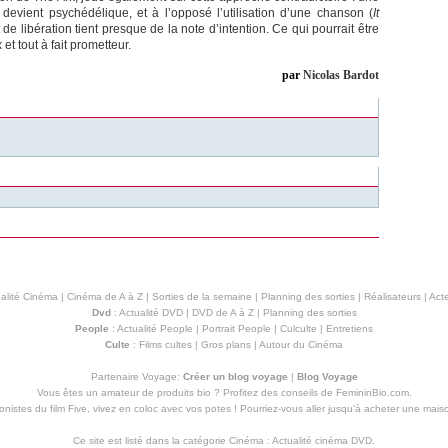
e devient psychédélique, et à l’opposé l’utilisation d’une chanson (
It
t de libération tient presque de la note d’intention. Ce qui pourrait être
et tout à fait prometteur.
par
Nicolas Bardot
alité Cinéma
|
Cinéma de A à Z
|
Sorties de la semaine
|
Planning des sorties
|
Réalisateurs
|
Acte
Dvd
:
Actualité DVD
|
DVD de A à Z
|
Planning des sorties
People
:
Actualité People
|
Portrait People
|
Culculte
|
Entretiens
Culte
:
Films cultes
|
Gros plans
|
Autour du Cinéma
Partenaire Voyage:
Créer un blog voyage
|
Blog Voyage
Vous êtes un amateur de produits
bio
? Profitez des conseils de FemininBio.com.
istes du film Five, vivez en coloc avec vos potes ! Pourriez-vous aller jusqu'à
acheter une mais
Ce site est listé dans la catégorie
Cinéma
:
Actualité cinéma DVD
.