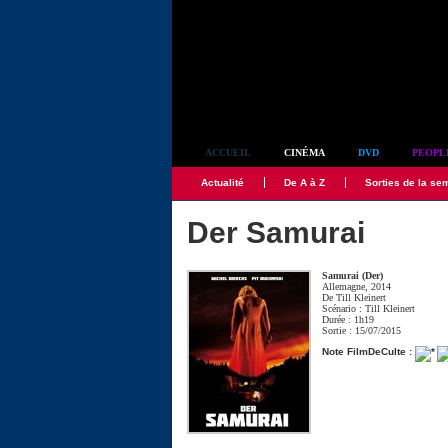
Simplement culte
ACCUEIL
CINÉMA
DVD
PEOPL
Actualité
De A à Z
Sorties de la se
Der Samurai
Samurai (Der)
Allemagne, 2014
De
Till Kleinert
Scénario :
Till Kleinert
Durée : 1h19
Sortie : 15/07/2015
Note FilmDeCulte :