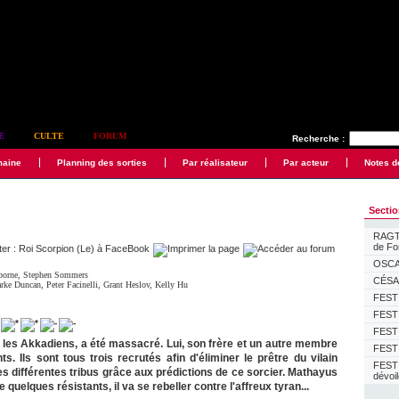
E
CULTE
FORUM
Recherche :
maine
Planning des sorties
Par réalisateur
Par acteur
Notes d
Secti
RAGTI
de F
OSCAR
borne
,
Stephen Sommers
CÉSAR
arke Duncan
,
Peter Facinelli
,
Grant Heslov
,
Kelly Hu
FESTI
FESTI
FESTI
 les Akkadiens, a été massacré. Lui, son frère et un autre membre
FESTI
ts. Ils sont tous trois recrutés afin d'éliminer le prêtre du vilain
FEST
es différentes tribus grâce aux prédictions de ce sorcier. Mathayus
dévoi
de quelques résistants, il va se rebeller contre l'affreux tyran...