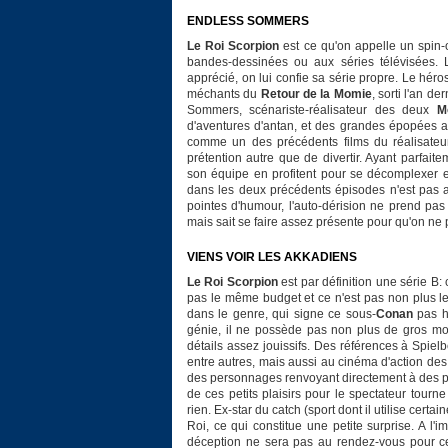
ENDLESS SOMMERS
Le Roi Scorpion
est ce qu'on appelle un spin-o
bandes-dessinées ou aux séries télévisées. 
apprécié, on lui confie sa série propre. Le hér
méchants du
Retour de la Momie
, sorti l'an d
Sommers, scénariste-réalisateur des deux
M
d'aventures d'antan, et des grandes épopées a
comme un des précédents films du réalisateu
prétention autre que de divertir. Ayant parfai
son équipe en profitent pour se décomplexer et
dans les deux précédents épisodes n'est pas au
pointes d'humour, l'auto-dérision ne prend pas
mais sait se faire assez présente pour qu'on ne 
VIENS VOIR LES AKKADIENS
Le Roi Scorpion
est par définition une série B
pas le même budget et ce n'est pas non plus le
dans le genre, qui signe ce sous-
Conan
pas ho
génie, il ne possède pas non plus de gros m
détails assez jouissifs. Des références à Spi
entre autres, mais aussi au cinéma d'action d
des personnages renvoyant directement à des p
de ces petits plaisirs pour le spectateur tour
rien. Ex-star du catch (sport dont il utilise cert
Roi, ce qui constitue une petite surprise. A l'i
déception ne sera pas au rendez-vous pour ce