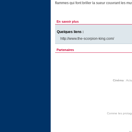
flammes qui font briller la sueur couvrant les mus
En savoir plus
Quelques liens :
http://www.the-scorpion-king.com/
Partenaires
Cinéma
:
Actu
Comme les protagon