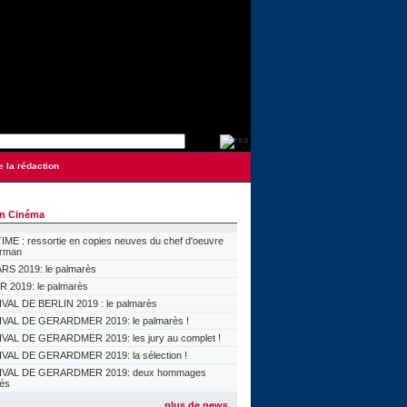
e la rédaction
on Cinéma
ME : ressortie en copies neuves du chef d'oeuvre
orman
S 2019: le palmarès
 2019: le palmarès
VAL DE BERLIN 2019 : le palmarès
VAL DE GERARDMER 2019: le palmarès !
VAL DE GERARDMER 2019: les jury au complet !
VAL DE GERARDMER 2019: la sélection !
IVAL DE GERARDMER 2019: deux hommages
lés
plus de news