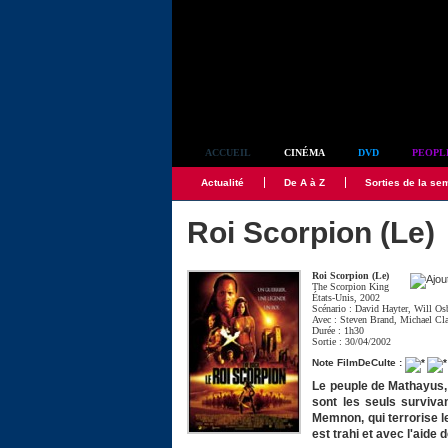
Simplement culte
ACCUEIL
CINÉMA
DVD
PEOPL
Actualité
De A à Z
Sorties de la se
Roi Scorpion (Le)
Roi Scorpion (Le)
The Scorpion King
États-Unis, 2002
Scénario :
David Hayter
,
Will Os
Avec :
Steven Brand
,
Michael Cl
Durée : 1h30
Sortie : 30/04/2002
Note FilmDeCulte :
Le peuple de Mathayus,
sont les seuls survivan
Memnon, qui terrorise l
est trahi et avec l'aide 