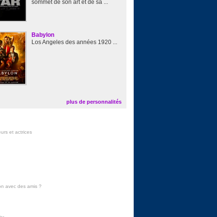
sommet de son art et de sa ...
Babylon
Los Angeles des années 1920 ...
plus de personnalités
urs et actrices
on avec des amis
?