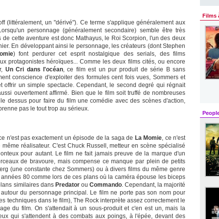
Films 
ff (littéralement, un "dérivé"). Ce terme s'applique généralement aux
Lorsqu'un personnage (généralement secondaire) semble être très
os de cette aventure est donc Mathayus, le Roi Scorpion, l'un des deux
ernier. En développant ainsi le personnage, les créateurs (dont Stephen
omie
) font perdurer cet esprit nostalgique des serials, des films
ux protagonistes héroïques... Comme les deux films cités, ou encore
r,
Un Cri dans l'océan
, ce film est un pur produit de série B sans
tement conscience d'exploiter des formules cent fois vues, Sommers et
 offrir un simple spectacle. Cependant, le second degré qui régnait
ssi ouvertement affirmé. Bien que le film soit truffé de nombreuses
 le dessus pour faire du film une comédie avec des scènes d'action,
prenne pas le tout trop au sérieux.
Peopl
: ce n'est pas exactement un épisode de la saga de
La Momie
, ce n'est
 même réalisateur. C'est Chuck Russell, metteur en scène spécialisé
nteux pour autant. Le film ne fait jamais preuve de la marque d'un
orceaux de bravoure, mais compense ce manque par plein de petits
elberg (une constante chez Sommers) ou à divers films du même genre
es années 80 comme lors de ces plans où la caméra épouse les biceps
lans similaires dans
Predator
ou
Commando
. Cependant, la majorité
ne autour du personnage principal. Le film ne porte pas son nom pour
aines techniques dans le film), The Rock interprète assez correctement le
mage du film. On s'attendait à un sous-produit et c'en est un, mais la
ux qui s'attendent à des combats aux poings, à l'épée, devant des