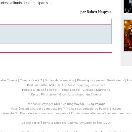
cles saillants des participants...
par
Robert Hospyan
alité Cinéma
|
Cinéma de A à Z
|
Sorties de la semaine
|
Planning des sorties
|
Réalisateurs
|
Acte
Dvd
:
Actualité DVD
|
DVD de A à Z
|
Planning des sorties
People
:
Actualité People
|
Portrait People
|
Culculte
|
Entretiens
Culte
:
Films cultes
|
Gros plans
|
Autour du Cinéma
Partenaire Voyage:
Créer un blog voyage
|
Blog Voyage
Vous êtes un amateur de produits
bio
? Profitez des conseils de FemininBio.com.
istes du film Five, vivez en coloc avec vos potes ! Pourriez-vous aller jusqu'à
acheter une mais
Ce site est listé dans la catégorie
Cinéma
:
Actualité cinéma DVD
.