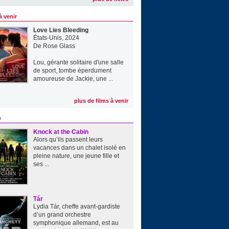
à venir
Love Lies Bleeding
États-Unis, 2024
De
Rose Glass
Lou, gérante solitaire d'une salle
de sport, tombe éperdument
amoureuse de Jackie, une ...
plus de films à venir
e
Knock at the Cabin
Alors qu’ils passent leurs
vacances dans un chalet isolé en
pleine nature, une jeune fille et
ses ...
Tár
Lydia Tár, cheffe avant-gardiste
d’un grand orchestre
symphonique allemand, est au