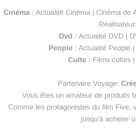
Cinéma
:
Actualité Cinéma
|
Cinéma de A
Réalisateur
Dvd
:
Actualité DVD
|
D
People
:
Actualité People
Culte
:
Films cultes
Partenaire Voyage:
Cré
Vous êtes un amateur de produits
b
Comme les protagonistes du film Five, v
jusqu'à
acheter 