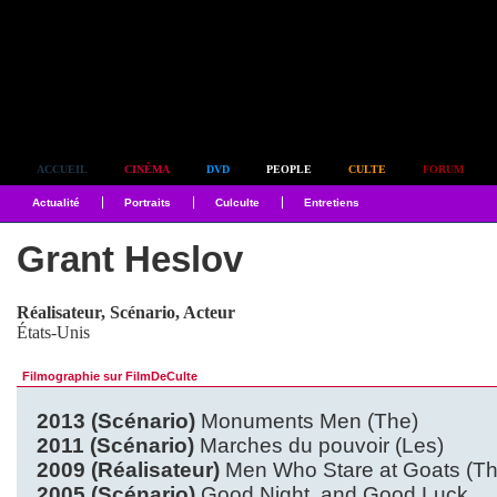
Simplement culte
ACCUEIL
CINÉMA
DVD
PEOPLE
CULTE
FORUM
Actualité
Portraits
Culculte
Entretiens
Grant Heslov
Réalisateur, Scénario, Acteur
États-Unis
Filmographie sur FilmDeCulte
2013 (Scénario)
Monuments Men (The)
2011 (Scénario)
Marches du pouvoir (Les)
2009 (Réalisateur)
Men Who Stare at Goats (Th
2005 (Scénario)
Good Night, and Good Luck