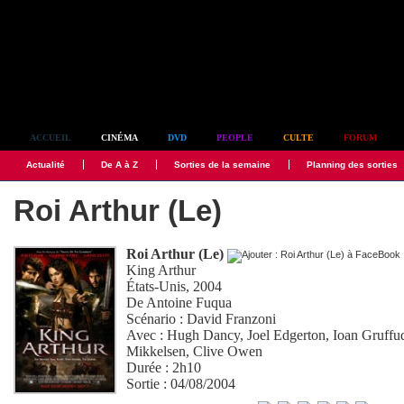
Simplement culte
ACCUEIL
CINÉMA
DVD
PEOPLE
CULTE
FORUM
Actualité
De A à Z
Sorties de la semaine
Planning des sorties
Roi Arthur (Le)
Roi Arthur (Le)
King Arthur
États-Unis, 2004
De
Antoine Fuqua
Scénario :
David Franzoni
Avec :
Hugh Dancy
,
Joel Edgerton
,
Ioan Gruffu
Mikkelsen
,
Clive Owen
Durée : 2h10
Sortie : 04/08/2004