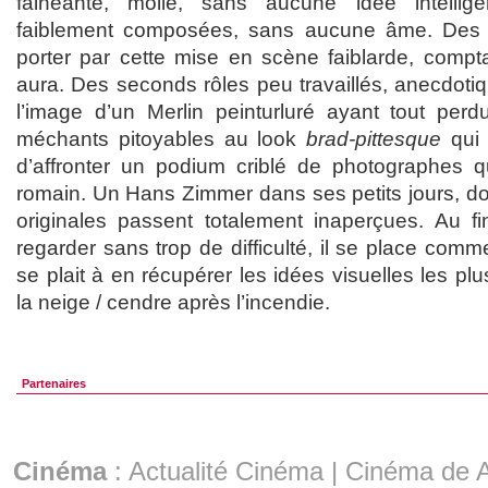
fainéante, molle, sans aucune idée intellige
faiblement composées, sans aucune âme. Des a
porter par cette mise en scène faiblarde, compt
aura. Des seconds rôles peu travaillés, anecdotiqu
l’image d’un Merlin peinturluré ayant tout per
méchants pitoyables au look
brad-pittesque
qui 
d’affronter un podium criblé de photographes q
romain. Un Hans Zimmer dans ses petits jours, do
originales passent totalement inaperçues. Au fin
regarder sans trop de difficulté, il se place co
se plait à en récupérer les idées visuelles les 
la neige / cendre après l’incendie.
Partenaires
Cinéma
:
Actualité Cinéma
|
Cinéma de A