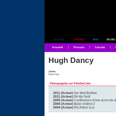
Simplement culte
ACCUEIL
CINÉMA
DVD
PEOPL
Actualité
Portraits
Culculte
Hugh Dancy
Acteur
États-Unis
Filmographie sur FilmDeCulte
2011 (Acteur)
Our Idiot Brother
2011 (Acteur)
Oh My God!
2009 (Acteur)
Confessions d'une accro du 
2006 (Acteur)
Basic instinct 2
2004 (Acteur)
Roi Arthur (Le)