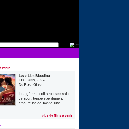
à venir
Love Lies Bleeding
États-Unis, 2024
De
Rose Glass
Lou, gérante solitaire d'une salle
de sport, tombe éperdument
amoureuse de Jackie, une ...
plus de films à venir
e