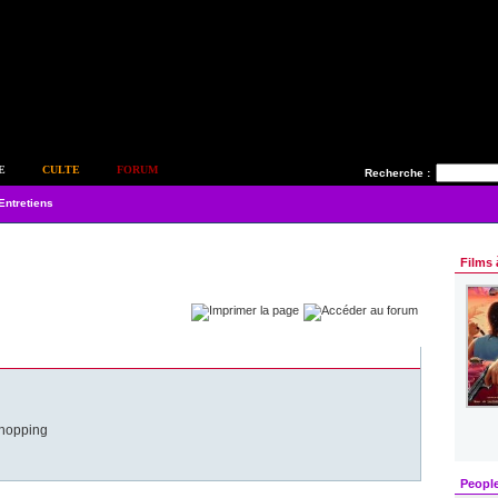
E
CULTE
FORUM
Recherche :
Entretiens
Films 
shopping
Peopl