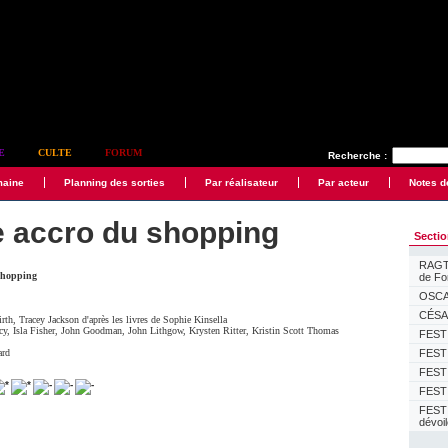
E
CULTE
FORUM
Recherche :
maine
Planning des sorties
Par réalisateur
Par acteur
Notes d
e accro du shopping
Secti
RAGTI
 shopping
de F
OSCAR
CÉSAR
irth
,
Tracey Jackson
d'après les livres de Sophie Kinsella
cy
,
Isla Fisher
,
John Goodman
,
John Lithgow
,
Krysten Ritter
,
Kristin Scott Thomas
FESTI
ard
FESTI
FESTI
FESTI
FEST
dévoi