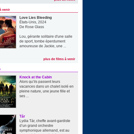
à venir
Love Lies Bleeding
États-Unis, 2024
De
Rose Glass
Lou, gérante solitaire d'une salle
de sport, tombe éperdument
amoureuse de Jackie, une ...
plus de films à venir
e
Knock at the Cabin
Alors qu’ils passent leurs
vacances dans un chalet isolé en
pleine nature, une jeune fille et
ses ...
Tár
Lydia Tár, cheffe avant-gardiste
d’un grand orchestre
symphonique allemand, est au