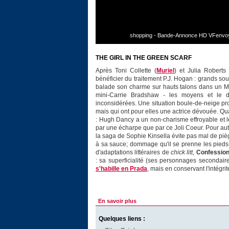
shopping - Bande-Annonce HD VFenvoyé 
THE GIRL IN THE GREEN SCARF
Après Toni Collette (
Muriel
) et Julia Roberts 
bénéficier du traitement P.J. Hogan : grands sou
balade son charme sur hauts talons dans un M
mini-Carrie Bradshaw - les moyens et le 
inconsidérées. Une situation boule-de-neige pr
mais qui ont pour elles une actrice dévouée. Qu
: Hugh Dancy a un non-charisme effroyable et l
par une écharpe que par ce Joli Coeur. Pour au
la saga de Sophie Kinsella évite pas mal de piège
à sa sauce; dommage qu'il se prenne les pieds 
d'adaptations littéraires de
chick litt
,
Confession
: sa superficialité (ses personnages secondai
s'habille en Prada
, mais en conservant l'intégr
En savoir plus
Quelques liens :