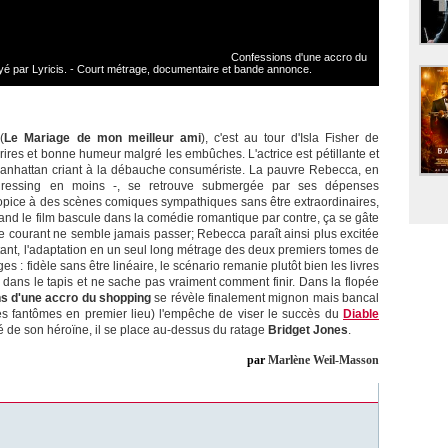
Confessions d'une accro du
par Lyricis. - Court métrage, documentaire et bande annonce.
(
Le Mariage de mon meilleur ami
), c'est au tour d'Isla Fisher de
rires et bonne humeur malgré les embûches. L'actrice est pétillante et
anhattan criant à la débauche consumériste. La pauvre Rebecca, en
dressing en moins -, se retrouve submergée par ses dépenses
opice à des scènes comiques sympathiques sans être extraordinaires,
and le film bascule dans la comédie romantique par contre, ça se gâte
e courant ne semble jamais passer; Rebecca paraît ainsi plus excitée
tant, l'adaptation en un seul long métrage des deux premiers tomes de
s : fidèle sans être linéaire, le scénario remanie plutôt bien les livres
dans le tapis et ne sache pas vraiment comment finir. Dans la flopée
s d'une accro du shopping
se révèle finalement mignon mais bancal
res fantômes en premier lieu) l'empêche de viser le succès du
Diable
ité de son héroïne, il se place au-dessus du ratage
Bridget Jones
.
par
Marlène Weil-Masson