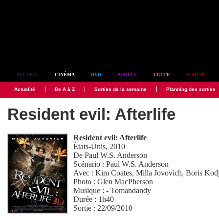
Simplement culte
ACCUEIL
CINÉMA
DVD
PEOPLE
CULTE
FORUM
Actualité
De A à Z
Sorties de la semaine
Planning des sorties
Resident evil: Afterlife
Resident evil: Afterlife
États-Unis, 2010
De
Paul W.S. Anderson
Scénario :
Paul W.S. Anderson
Avec :
Kim Coates
,
Milla Jovovich
,
Boris Kod
Photo :
Glen MacPherson
Musique :
- Tomandandy
Durée : 1h40
Sortie : 22/09/2010