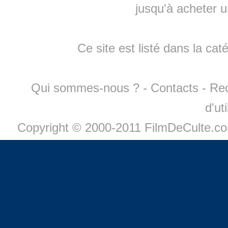
jusqu'à
acheter 
Ce site est listé dans la cat
Qui sommes-nous ?
-
Contacts
-
Re
d'ut
Copyright © 2000-2011 FilmDeCulte.c