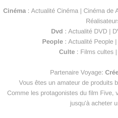
Cinéma
:
Actualité Cinéma
|
Cinéma de A
Réalisateur
Dvd
:
Actualité DVD
|
D
People
:
Actualité People
Culte
:
Films cultes
Partenaire Voyage:
Cré
Vous êtes un amateur de produits
b
Comme les protagonistes du film Five, v
jusqu'à
acheter 