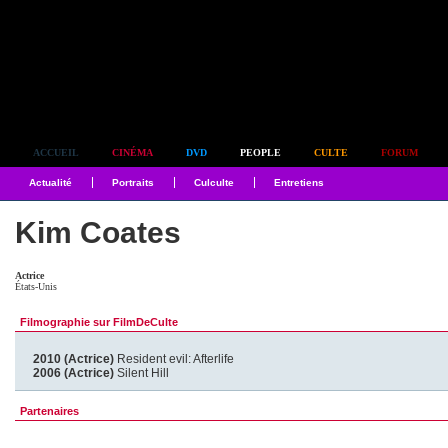
Simplement culte
ACCUEIL
CINÉMA
DVD
PEOPLE
CULTE
FORUM
Actualité
Portraits
Culculte
Entretiens
Kim Coates
Actrice
États-Unis
Filmographie sur FilmDeCulte
2010 (Actrice)
Resident evil: Afterlife
2006 (Actrice)
Silent Hill
Partenaires