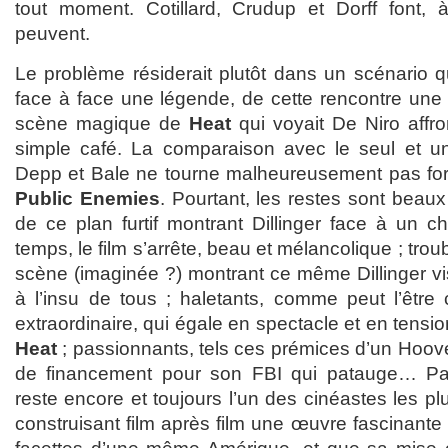
tout moment. Cotillard, Crudup et Dorff font, à
peuvent.
Le problème résiderait plutôt dans un scénario q
face à face une légende, de cette rencontre une 
scène magique de
Heat
qui voyait De Niro affro
simple café. La comparaison avec le seul et un
Depp et Bale ne tourne malheureusement pas for
Public Enemies
. Pourtant, les restes sont beaux
de ce plan furtif montrant Dillinger face à un 
temps, le film s’arrête, beau et mélancolique ; trou
scène (imaginée ?) montrant ce même Dillinger vis
à l’insu de tous ; haletants, comme peut l’être 
extraordinaire, qui égale en spectacle et en tension
Heat
; passionnants, tels ces prémices d’un Hoov
de financement pour son FBI qui patauge… P
reste encore et toujours l’un des cinéastes les p
construisant film après film une œuvre fascinante 