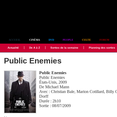
Simplement culte
ACCUEIL
CINÉMA
DVD
PEOPLE
CULTE
FORUM
Actualité
De A à Z
Sorties de la semaine
Planning des sorties
Public Enemies
Public Enemies
Public Enemies
États-Unis, 2009
De
Michael Mann
Avec :
Christian Bale
,
Marion Cotillard
,
Billy 
Dorff
Durée : 2h10
Sortie : 08/07/2009