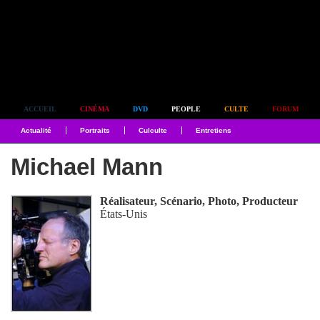
Simplement culte
ACCUEIL
CINÉMA
DVD
PEOPLE
CULTE
FORUM
Actualité
Portraits
Culculte
Entretiens
Michael Mann
Réalisateur, Scénario, Photo, Producteur
États-Unis