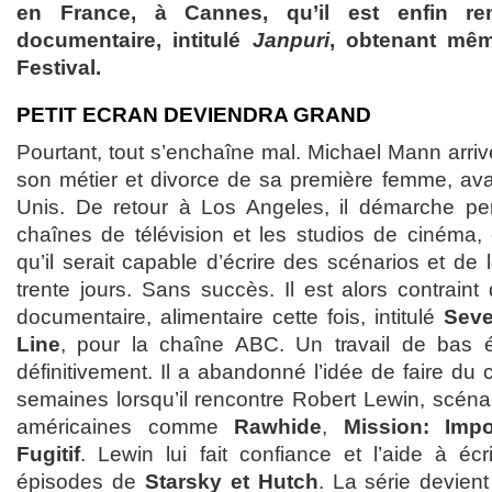
en France, à Cannes, qu’il est enfin r
documentaire, intitulé
Janpuri
, obtenant mêm
Festival.
PETIT ECRAN DEVIENDRA GRAND
Pourtant, tout s’enchaîne mal. Michael Mann arrive
son métier et divorce de sa première femme, avan
Unis. De retour à Los Angeles, il démarche pe
chaînes de télévision et les studios de cinéma,
qu’il serait capable d’écrire des scénarios et de
trente jours. Sans succès. Il est alors contraint
documentaire, alimentaire cette fois, intitulé
Seve
Line
, pour la chaîne ABC. Un travail de bas 
définitivement. Il a abandonné l’idée de faire d
semaines lorsqu’il rencontre Robert Lewin, scénar
américaines comme
Rawhide
,
Mission: Impo
Fugitif
. Lewin lui fait confiance et l’aide à éc
épisodes de
Starsky et Hutch
. La série devien