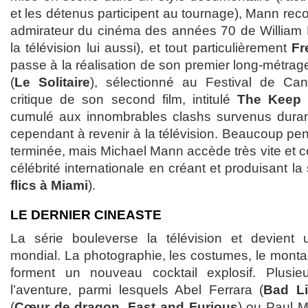
et les détenus participent au tournage), Mann rec
admirateur du cinéma des années 70 de William F
la télévision lui aussi), et tout particulièrement
Fr
passe à la réalisation de son premier long-métra
(
Le Solitaire
), sélectionné au Festival de Can
critique de son second film, intitulé
The Keep
cumulé aux innombrables clashs survenus durant 
cependant à revenir à la télévision. Beaucoup pen
terminée, mais Michael Mann accède très vite et co
célébrité internationale en créant et produisant la
flics à Miami
).
LE DERNIER CINEASTE
La série bouleverse la télévision et devient
mondial. La photographie, les costumes, le monta
forment un nouveau cocktail explosif. Plusieu
l’aventure, parmi lesquels Abel Ferrara (
Bad Li
(
Cœur de dragon
,
Fast and Furious
) ou Paul M