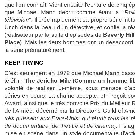
que l’on connaît. Vient ensuite l’écriture de cinq 
que Michael Mann décrit comme étant la "
Rol
télévision
". Il crée rapidement sa propre série inti
Urich dans la peau d’un détective, et confie la ré
(réalisateur par la suite d’épisodes de
Beverly Hil
Place
). Mais les deux hommes ont un désaccord a
la série prématurément.
KEEP TRYING
C’est seulement en 1978 que Michael Mann passe à
téléfilm
The Jericho Mile
(
Comme un homme lib
volonté de réaliser lui-même, sous menace d’ab
séries en cours. La chaîne accepte, et il reçoit p
Award, ainsi que le très convoité Prix du Meilleur 
de l’Année, décerné par la Director’s Guild of Ame
très puissant aux Etats-Unis, qui réunit tous les ré
de documentaire, de théâtre et de cinéma
). Il s’
mise en scène dans un style documentaire (l’acti