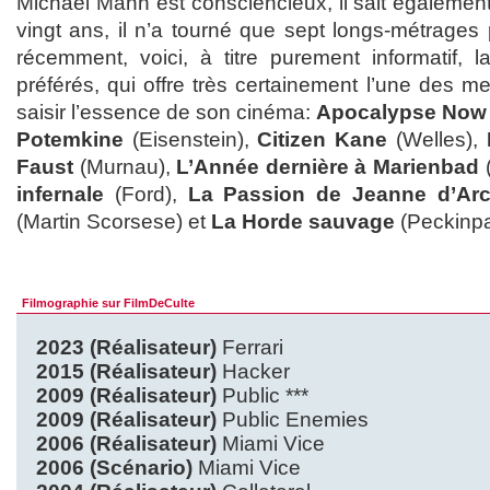
Michael Mann est consciencieux, il sait égalemen
vingt ans, il n’a tourné que sept longs-métrages
récemment, voici, à titre purement informatif, l
préférés, qui offre très certainement l’une des m
saisir l’essence de son cinéma:
Apocalypse Now
Potemkine
(Eisenstein),
Citizen Kane
(Welles),
Faust
(Murnau),
L’Année dernière à Marienbad
infernale
(Ford),
La Passion de Jeanne d’Ar
(Martin Scorsese) et
La Horde sauvage
(Peckinpa
Filmographie sur FilmDeCulte
2023 (Réalisateur)
Ferrari
2015 (Réalisateur)
Hacker
2009 (Réalisateur)
Public ***
2009 (Réalisateur)
Public Enemies
2006 (Réalisateur)
Miami Vice
2006 (Scénario)
Miami Vice