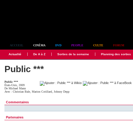
Simplement culte
ACCUEIL
CINÉMA
DVD
PEOPLE
CULTE
FORUM
Actualité
De A à Z
Sorties de la semaine
Planning des sorties
Public ***
Public ***
États-Unis, 2009
De
Michael Mann
Avec :
Christian Bale
,
Marion Cotillard
,
Johnny Depp
Commentaires
Partenaires