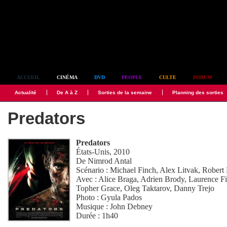
Simplement culte
ACCUEIL
CINÉMA
DVD
PEOPLE
CULTE
FORUM
Actualité
De A à Z
Sorties de la semaine
Planning des sorties
Predators
Predators
États-Unis, 2010
De
Nimrod Antal
Scénario :
Michael Finch
,
Alex Litvak
,
Robert
Avec :
Alice Braga
,
Adrien Brody
,
Laurence F
Topher Grace
,
Oleg Taktarov
,
Danny Trejo
Photo :
Gyula Pados
Musique :
John Debney
Durée : 1h40