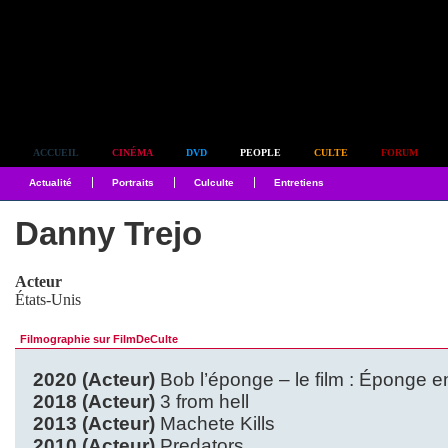
Simplement culte
ACCUEIL
CINÉMA
DVD
PEOPLE
CULTE
FORUM
Actualité
Portraits
Culculte
Entretiens
Danny Trejo
Acteur
États-Unis
Filmographie sur FilmDeCulte
2020 (Acteur)
Bob l’éponge – le film : Éponge e
2018 (Acteur)
3 from hell
2013 (Acteur)
Machete Kills
2010 (Acteur)
Predators