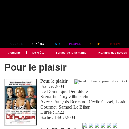
Simplement culte
ACCUEIL
CINÉMA
DVD
PEOPLE
CULTE
FORUM
Actualité
De A à Z
Sorties de la semaine
Planning des sorties
Pour le plaisir
Pour le plaisir
France, 2004
De
Dominique Deruddere
Scénario :
Guy Zilberstein
Avec :
François Berléand
,
Cécile Cassel
,
Lorànt
Gourmet
,
Samuel Le Bihan
Durée : 1h22
Sortie : 14/07/2004