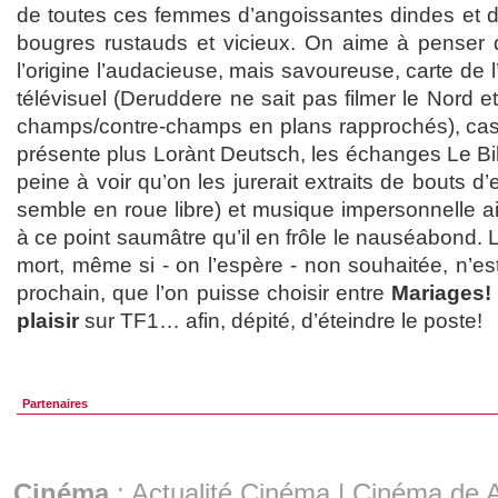
de toutes ces femmes d’angoissantes dindes et
bougres rustauds et vicieux. On aime à penser q
l’origine l’audacieuse, mais savoureuse, carte de l
télévisuel (Deruddere ne sait pas filmer le Nord 
champs/contre-champs en plans rapprochés), cast
présente plus Lorànt Deutsch, les échanges Le Bi
peine à voir qu’on les jurerait extraits de bouts 
semble en roue libre) et musique impersonnelle aida
à ce point saumâtre qu’il en frôle le nauséabond. 
mort, même si - on l’espère - non souhaitée, n’est
prochain, que l’on puisse choisir entre
Mariages!
plaisir
sur TF1… afin, dépité, d’éteindre le poste!
Partenaires
Cinéma
:
Actualité Cinéma
|
Cinéma de A