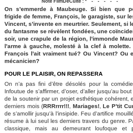
Note FilmDeCulte :
On s’emmerde à Maubeuge. Si bien que po
frigide de femme, François, le garagiste, sur l
Vincent, s’invente en meurtrier. Seulement, si
du fantasme se révèlent fondées, une coïnci
soir, une crapule de la région, l’immonde M
l’arme à gauche, molesté à la clef à molett
François l’ait vraiment tué? Ou Vincent? Ou e
mécanicien?
POUR LE PLAISIR, ON REPASSERA
On n’a pas fini d’être désolés pour la comédie
Infoutue de s’affirmer, d’oser, d’aller jusqu’au bout 
de la soutenir par un projet esthétique cohérent, 
derniers mois (
RRRrrrr!!!
,
Mariages!
,
Le P’tit Cu
de s’amollir jusqu’à l’insipide. Feu d’artifice mouill
résume à lui seul les derniers travers du genre. P
classique, mais au demeurant loufoque et 