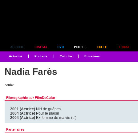
Simplement culte
ACCUEIL
CINÉMA
DVD
PEOPLE
CULTE
FORUM
Actualité
Portraits
Culculte
Entretiens
Nadia Farès
Actrice
Filmographie sur FilmDeCulte
2001 (Actrice)
Nid de guêpes
2004 (Actrice)
Pour le plaisir
2004 (Actrice)
Ex-femme de ma vie (L')
Partenaires