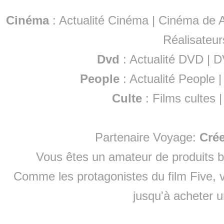
Cinéma
:
Actualité Cinéma
|
Cinéma de A
Réalisateur
Dvd
:
Actualité DVD
|
D
People
:
Actualité People
Culte
:
Films cultes
Partenaire Voyage:
Cré
Vous êtes un amateur de produits
b
Comme les protagonistes du film Five, v
jusqu'à
acheter 