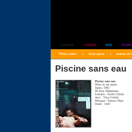
Simplement culte
ACCUEIL
CINÉMA
DVD
PEOPL
Films cultes
Gros plans
Autour du
Piscine sans eau
Piscine sans eau
Mizu no nai puuru
Japon, 1982
De
Koji Wakamatsu
Scénario :
Eiichi Uchida
Avec :
Yûya Uchida
Musique :
Katsuo Ohno
Durée : 1h43