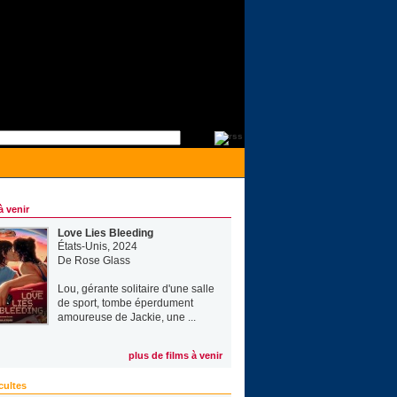
à venir
Love Lies Bleeding
États-Unis, 2024
De
Rose Glass
Lou, gérante solitaire d'une salle
de sport, tombe éperdument
amoureuse de Jackie, une ...
plus de films à venir
cultes