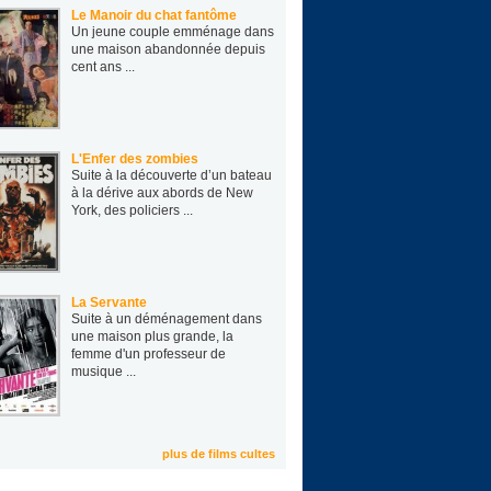
Le Manoir du chat fantôme
Un jeune cou­ple emmé­nage dans
une mai­son aban­don­née depuis
cent ans ...
L'Enfer des zombies
Suite à la découverte d’un bateau
à la dérive aux abords de New
York, des policiers ...
La Servante
Suite à un déménagement dans
une maison plus grande, la
femme d'un professeur de
musique ...
plus de films cultes