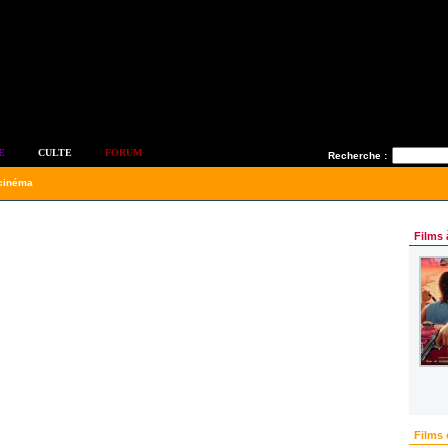
E
CULTE
FORUM
Recherche :
 cinéma
Films 
Films 