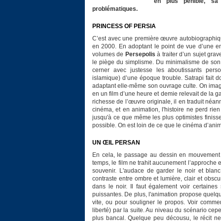
en plus pénible, sa
problématiques.
PRINCESS OF PERSIA
C’est avec une première œuvre autobiographiq
en 2000. En adoptant le point de vue d’une enf
volumes de
Persepolis
à traiter d’un sujet gra
le piège du simplisme. Du minimalisme de son des
cerner avec justesse les aboutissants perso
islamique) d’une époque trouble. Satrapi fait
adaptant elle-même son ouvrage culte. On imagin
en un film d’une heure et demie relevait de la g
richesse de l’œuvre originale, il en traduit néa
cinéma, et en animation, l'histoire ne perd ri
jusqu'à ce que même les plus optimistes finissen
possible. On est loin de ce que le cinéma d’anim
UN ŒIL PERSAN
En cela, le passage au dessin en mouvement 
temps, le film ne trahit aucunement l’approche e
souvenir. L'audace de garder le noir et bla
contraste entre ombre et lumière, clair et obscur,
dans le noir. Il faut également voir certaine
puissantes. De plus, l'animation propose quelque
vite, ou pour souligner le propos. Voir comm
liberté) par la suite. Au niveau du scénario cep
plus bancal. Quelque peu décousu, le récit ne