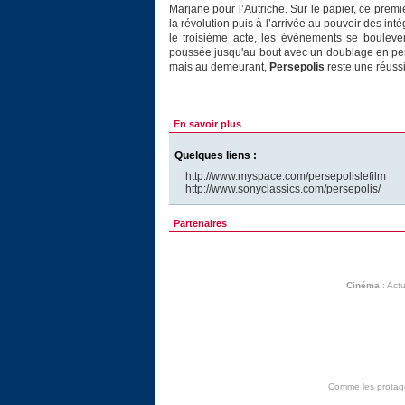
Marjane pour l’Autriche. Sur le papier, ce prem
la révolution puis à l’arrivée au pouvoir des inté
le troisième acte, les événements se boulevers
poussée jusqu'au bout avec un doublage en persan
mais au demeurant,
Persepolis
reste une réussi
En savoir plus
Quelques liens :
http://www.myspace.com/persepolislefilm
http://www.sonyclassics.com/persepolis/
Partenaires
Cinéma
:
Actu
Comme les protagon