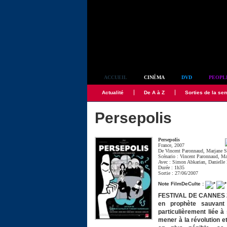
Simplement culte
ACCUEIL
CINÉMA
DVD
PEOPL
Actualité
De A à Z
Sorties de la se
Persepolis
Persepolis
France, 2007
De
Vincent Paronnaud
,
Marjane S
Scénario :
Vincent Paronnaud
,
Ma
Avec :
Simon Abkarian
,
Danielle
Durée : 1h35
Sortie : 27/06/2007
Note FilmDeCulte :
FESTIVAL DE CANNES 200
en prophète sauvant
particulièrement liée à
mener à la révolution 