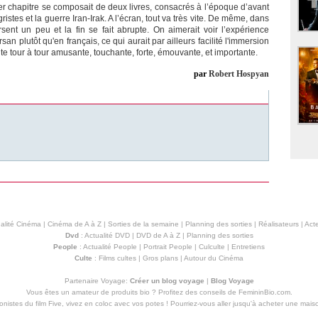
ier chapitre se composait de deux livres, consacrés à l’époque d’avant
gristes et la guerre Iran-Irak. A l’écran, tout va très vite. De même, dans
ent un peu et la fin se fait abrupte. On aimerait voir l’expérience
 plutôt qu'en français, ce qui aurait par ailleurs facilité l'immersion
te tour à tour amusante, touchante, forte, émouvante, et importante.
par
Robert Hospyan
alité Cinéma
|
Cinéma de A à Z
|
Sorties de la semaine
|
Planning des sorties
|
Réalisateurs
|
Acte
Dvd
:
Actualité DVD
|
DVD de A à Z
|
Planning des sorties
People
:
Actualité People
|
Portrait People
|
Culculte
|
Entretiens
Culte
:
Films cultes
|
Gros plans
|
Autour du Cinéma
Partenaire Voyage:
Créer un blog voyage
|
Blog Voyage
Vous êtes un amateur de produits
bio
? Profitez des conseils de FemininBio.com.
istes du film Five, vivez en coloc avec vos potes ! Pourriez-vous aller jusqu'à
acheter une mais