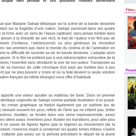
 langue bien pendue et ses positions rebelles deviennent
Films 
ue que Marjane Satrapi débarque sur la scène de la bande dessinée
ant sur la tragédie d’une nation, Satrapi parvenait dans ses quatre
ve et riche avec un sens de l’épure captivant, sans jamais tomber dans
sin à la linéarité de son récit, le trait de l’auteur n’en finit pas de
nnels (l’enfance, l’adolescence) ou plus généraux (la révolution
 donc ses premiers pas dans le monde du cinéma et de l’animation en
e la difficulté de raconter sa vie en bande dessinée. L’adapter alors
ageure. Si le film ne prétend pas à une retranscription exhaustive de la
nmoins l’essentiel sans dénaturer la voix de son auteur. Transposée au
en de sa noirceur, de cette chronique d'un pays qui sombre peu à peu
Peopl
t par ne plus pouvoir y croire et où la fuite devient la seule solution
ation français (et même étranger) nous offre d’habitude.
apporte une valeur ajoutée au matériau de base. Dans un premier
sthétique originelle de Satrapi comme parfaite illustration d’un passé-
nc du roman graphique se traduit également par un sublime jeu de
 laissant souvent les yeux, reflets de l'âme qui ne s'éteint pas, briller
s scènes, muettes, se fondre dans une veine expressionniste, assez
s idées assez inventives pour illustrer les transitions, pour aller plus
ent on passe de figures figées (par le régime) au mouvement (de la
endant, l’exercice visant à condenser les quatre tomes initiaux s’avère
 s'attarde pas assez sur la période précédant le départ de la jeune