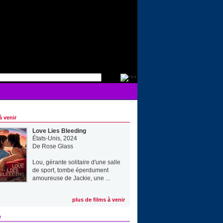
à venir
Love Lies Bleeding
États-Unis, 2024
De
Rose Glass
Lou, gérante solitaire d'une salle
de sport, tombe éperdument
amoureuse de Jackie, une ...
plus de films à venir
e