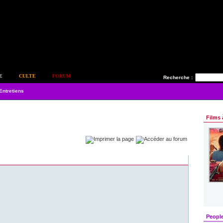
E
CULTE
FORUM
Recherche :
Entretiens
Films 
Peopl