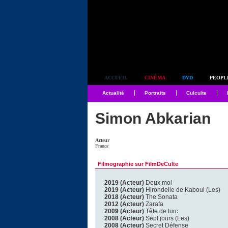
Simplement culte
ACCUEIL
CINÉMA
DVD
PEOPL
Actualité
Portraits
Culculte
Simon Abkarian
Acteur
France
Filmographie sur FilmDeCulte
2019 (Acteur)
Deux moi
2019 (Acteur)
Hirondelle de Kaboul (Les)
2018 (Acteur)
The Sonata
2012 (Acteur)
Zarafa
2009 (Acteur)
Tête de turc
2008 (Acteur)
Sept jours (Les)
2008 (Acteur)
Secret Défense