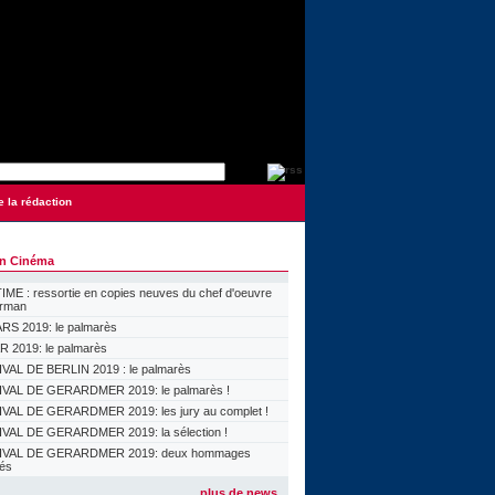
e la rédaction
on Cinéma
ME : ressortie en copies neuves du chef d'oeuvre
orman
S 2019: le palmarès
 2019: le palmarès
VAL DE BERLIN 2019 : le palmarès
VAL DE GERARDMER 2019: le palmarès !
VAL DE GERARDMER 2019: les jury au complet !
VAL DE GERARDMER 2019: la sélection !
IVAL DE GERARDMER 2019: deux hommages
lés
plus de news