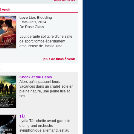
à venir
Love Lies Bleeding
États-Unis, 2024
De
Rose Glass
Lou, gérante solitaire d'une salle
de sport, tombe éperdument
amoureuse de Jackie, une ...
plus de films à venir
e
Knock at the Cabin
Alors qu’ils passent leurs
vacances dans un chalet isolé en
pleine nature, une jeune fille et
ses ...
Tár
Lydia Tár, cheffe avant-gardiste
d’un grand orchestre
symphonique allemand, est au