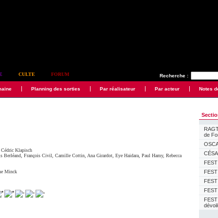
E
CULTE
FORUM
Recherche :
maine
Planning des sorties
Par réalisateur
Par acteur
Notes d
Secti
RAGTI
de F
OSCAR
,
Cédric Klapisch
CÉSAR
is Berléand
,
François Civil
,
Camille Cottin
,
Ana Girardot
,
Eye Haidara
,
Paul Hamy
,
Rebecca
FESTI
he Minck
FESTI
FESTI
FESTI
FEST
dévoi