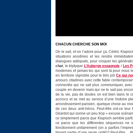
CHACUN CHERCHE SON MOI
On le sait, et on l’adore pour ça, Cédric Klapis
situations anodines et les rendre immédiatem
dialogues adéquats, pour croquer les génératio
chat
, le triptyque
L’Auberge espagnole
/
Les P
modernes et jamais toc qui sont là pour nous le
en territoire vignoble pour le très joli
Ce qui no
amours citadines avec cette fable contemporai
connectée qui ne sait plus communiquer, avec u
couple en devenir mais qui ne le sait pas encor
de la vie, pas de doutes on est bien dans le
accrocs et se met au service d’une histoire 
arrondissement parisien, quelque chose au nivea
de ces deux anti-héros. Peut-être est-ce leu
Girardot qui sonne un peu trop « excuse scénaris
ce simplement parce que Klapisch semble parfois
ce parce que les différentes séquences ne s’
fonctionnent unitairement (on a parfois l’impr
faisant partie d’une seule unité)? Peut-être… A