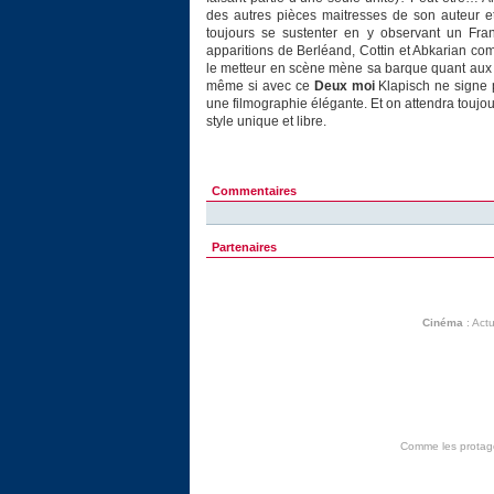
des autres pièces maitresses de son auteur et
toujours se sustenter en y observant un Fra
apparitions de Berléand, Cottin et Abkarian c
le metteur en scène mène sa barque quant aux f
même si avec ce
Deux moi
Klapisch ne signe 
une filmographie élégante. Et on attendra toujo
style unique et libre.
Commentaires
Partenaires
Cinéma
:
Actu
Comme les protagon