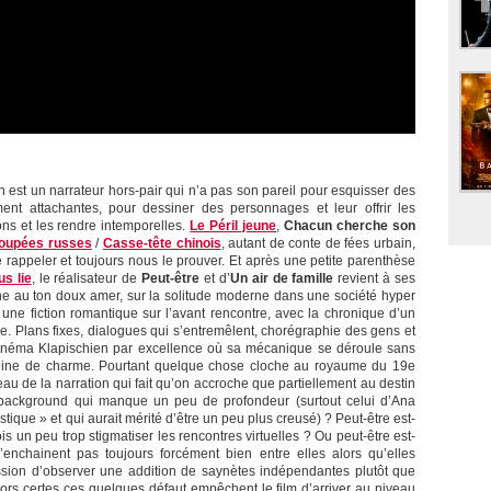
ch est un narrateur hors-pair qui n’a pas son pareil pour esquisser des
ent attachantes, pour dessiner des personnages et leur offrir les
ns et les rendre intemporelles.
Le Péril jeune
,
Chacun cherche son
oupées russes
/
Casse-tête chinois
, autant de conte de fées urbain,
 rappeler et toujours nous le prouver. Et après une petite parenthèse
us lie
, le réalisateur de
Peut-être
et d’
Un air de famille
revient à ses
ne au ton doux amer, sur la solitude moderne dans une société hyper
ne fiction romantique sur l’avant rencontre, avec la chronique d’un
e. Plans fixes, dialogues qui s’entremêlent, chorégraphie des gens et
 cinéma Klapischien par excellence où sa mécanique se déroule sans
pleine de charme. Pourtant quelque chose cloche au royaume du 19e
u de la narration qui fait qu’on accroche que partiellement au destin
r background qui manque un peu de profondeur (surtout celui d’Ana
tique » et qui aurait mérité d’être un peu plus creusé) ? Peut-être est-
 un peu trop stigmatiser les rencontres virtuelles ? Ou peut-être est-
enchainent pas toujours forcément bien entre elles alors qu’elles
ession d’observer une addition de saynètes indépendantes plutôt que
lors certes ces quelques défaut empêchent le film d’arriver au niveau