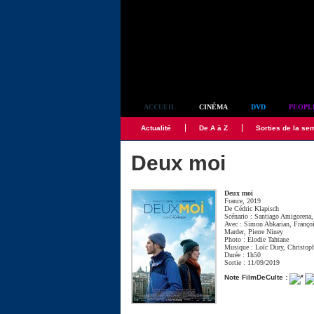
Simplement culte
ACCUEIL
CINÉMA
DVD
PEOPL
Actualité
De A à Z
Sorties de la se
Deux moi
Deux moi
France, 2019
De
Cédric Klapisch
Scénario :
Santiago Amigorena
Avec :
Simon Abkarian
,
Franço
Marder
,
Pierre Niney
Photo :
Élodie Tahtane
Musique :
Loïc Dury
,
Christop
Durée : 1h50
Sortie : 11/09/2019
Note FilmDeCulte :