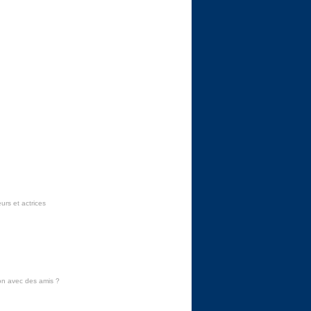
urs et actrices
on avec des amis
?