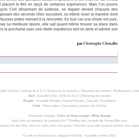
 placent le film en deçà de certaines espérances. Mais l’on pourra
nçois Civil désarmant de justesse, se régaler devant chacune des
omposant des seconds rôles succulent, ou même louer la manière dont
ausses pistes menant à la rencontre. En tout cas une chose est sure,
pas sa meilleure œuvre, elle sait quand même trouver sa place dans
urs la prochaine avec une réelle impatience tant on aime et admire son
par
Christophe Chenallet
alité Cinéma
|
Cinéma de A à Z
|
Sorties de la semaine
|
Planning des sorties
|
Réalisateurs
|
Acte
Dvd
:
Actualité DVD
|
DVD de A à Z
|
Planning des sorties
People
:
Actualité People
|
Portrait People
|
Culculte
|
Entretiens
Culte
:
Films cultes
|
Gros plans
|
Autour du Cinéma
Partenaire Voyage:
Créer un blog voyage
|
Blog Voyage
Vous êtes un amateur de produits
bio
? Profitez des conseils de FemininBio.com.
istes du film Five, vivez en coloc avec vos potes ! Pourriez-vous aller jusqu'à
acheter une mais
Ce site est listé dans la catégorie
Cinéma
:
Actualité cinéma DVD
.