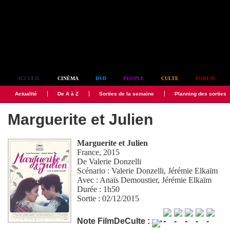
Simplement culte
ACCUEIL
CINÉMA
DVD
PEOPLE
CULTE
FORUM
Actualité
De A à Z
Sorties de la semaine
Planning des sorties
Marguerite et Julien
Marguerite et Julien
France, 2015
De
Valerie Donzelli
Scénario :
Valerie Donzelli
,
Jérémie Elkaïm
Avec :
Anaïs Demoustier
,
Jérémie Elkaïm
Durée : 1h50
Sortie : 02/12/2015
Note FilmDeCulte :