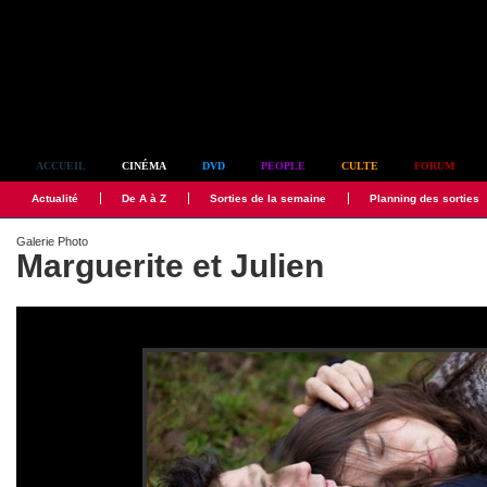
Simplement culte
ACCUEIL
CINÉMA
DVD
PEOPLE
CULTE
FORUM
Actualité
De A à Z
Sorties de la semaine
Planning des sorties
Galerie Photo
Marguerite et Julien