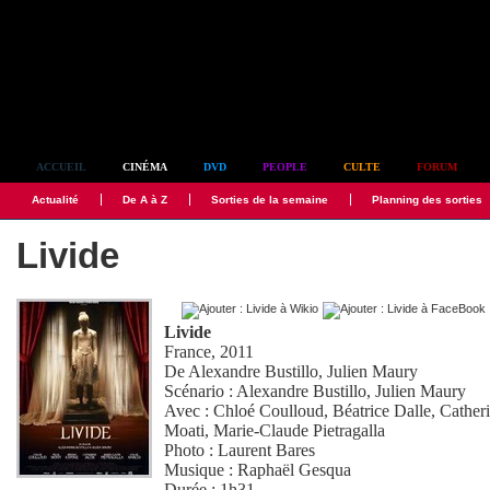
Simplement culte
ACCUEIL
CINÉMA
DVD
PEOPLE
CULTE
FORUM
Actualité
De A à Z
Sorties de la semaine
Planning des sorties
Livide
Livide
France, 2011
De
Alexandre Bustillo
,
Julien Maury
Scénario :
Alexandre Bustillo
,
Julien Maury
Avec :
Chloé Coulloud
,
Béatrice Dalle
,
Cather
Moati
,
Marie-Claude Pietragalla
Photo :
Laurent Bares
Musique :
Raphaël Gesqua
Durée : 1h31