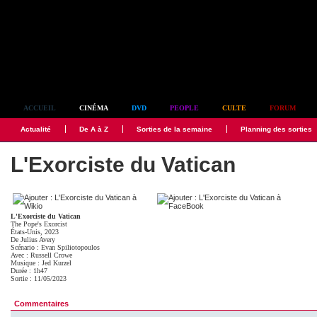
Simplement culte
ACCUEIL
CINÉMA
DVD
PEOPLE
CULTE
FORUM
Actualité
De A à Z
Sorties de la semaine
Planning des sorties
L'Exorciste du Vatican
L'Exorciste du Vatican
The Pope's Exorcist
États-Unis, 2023
De
Julius Avery
Scénario :
Evan Spiliotopoulos
Avec :
Russell Crowe
Musique :
Jed Kurzel
Durée : 1h47
Sortie : 11/05/2023
Commentaires